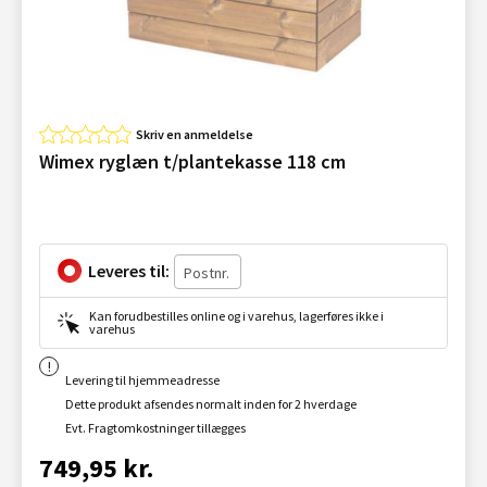
Skriv en anmeldelse
Wimex ryglæn t/plantekasse 118 cm
Leveres til:
Kan forudbestilles online og i varehus, lagerføres ikke i
varehus
Levering til hjemmeadresse
Dette produkt afsendes normalt inden for 2 hverdage
Evt. Fragtomkostninger tillægges
749,95 kr.