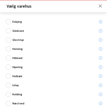
Click & Collect er gratis for Premium medlemmer -
Vælg varehus
Bliv medlem her!
Esbjerg
Gladsaxe
Hvad søger du?
Glostrup
Opbindingsartikler
Herning
Hillerød
Hjørring
Holbæk
Ishøj
Kolding
Næstved