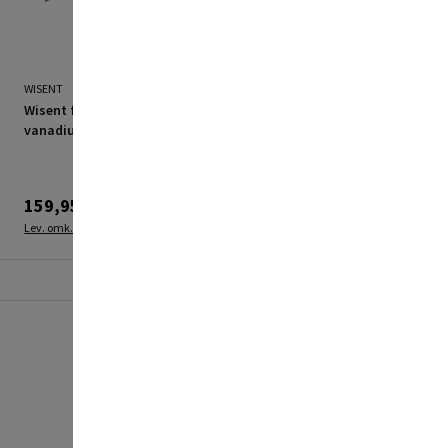
WISENT
WISENT
Wisent fladmejsel krom
Wisent elektrikermejsel
vanadium 250mm
300x15 mm 8-kant krom
vanadium
159,95 kr.
179,95 kr.
Lev. omk. tillægges
Lev. omk. tillægges