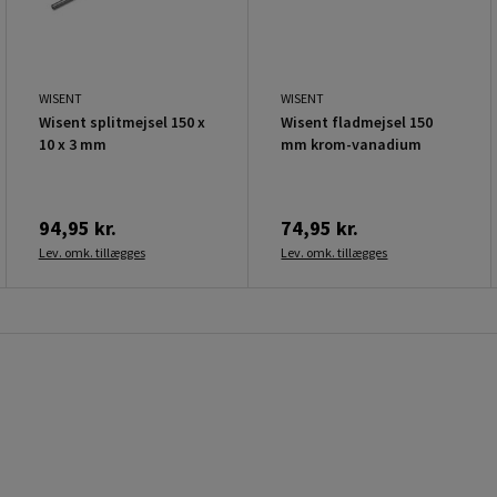
WISENT
WISENT
Wisent splitmejsel 150 x
Wisent fladmejsel 150
10 x 3 mm
mm krom-vanadium
94,95 kr.
74,95 kr.
Lev. omk. tillægges
Lev. omk. tillægges