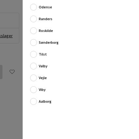
Længde: 150 mm
Odense
Greb: 10 mm
Spids:
5
mm
Randers
Materiale: Krom-Vanadium-stål...
Fuld produktbeskrivelse
Roskilde
kslager
Sønderborg
Tilst
Valby
Vejle
Viby
Aalborg