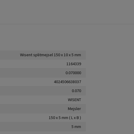
Wisent splitmejsel 150 x 10 x 5 mm
1164339
0.070000
4024506638037
0.070
WISENT
Mejsler
150 x 5 mm ( L x B )
5 mm