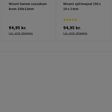
Wisent kørner vanadium
Wisent splitmejsel 150 x
krom 150x12mm
10 x 2 mm
94,95 kr.
94,95 kr.
Lev. omk. tillægges
Lev. omk. tillægges