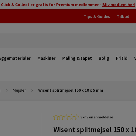
Click & Collect er gratis for Premium medlemmer -
Bliv medlem her!
Tips & Guides
Tilbud
yggematerialer
Maskiner
Maling & tapet
Bolig
Fritid
j
Mejsler
Wisent splitmejsel 150 x 10 x 5 mm
Skriv en anmeldelse
Wisent splitmejsel 150 x 1