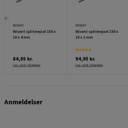
WISENT
WISENT
Wisent splitmejsel 150 x
Wisent splitmejsel 150 x
10 x 4 mm
10 x 2 mm
84,95 kr.
94,95 kr.
Lev. omk. tillægges
Lev. omk. tillægges
Anmeldelser