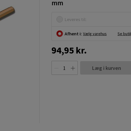
mm
Leveres til:
Afhent i:
Vælg varehus
Se buti
94,95 kr.
Læg i kurven