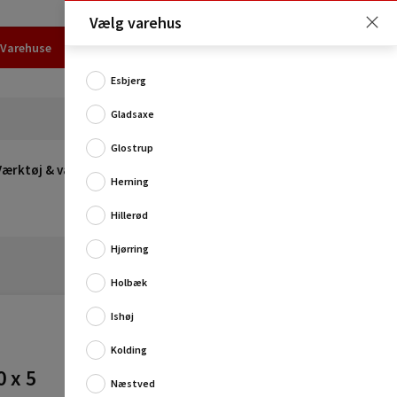
Vælg varehus
Varehuse
Udlejning
Erhverv
Services
Job
Kundecenter
Esbjerg
Gladsaxe
Glostrup
Værktøj & værksted
Opvarmning
Udeleg
Restsalg
Herning
Hillerød
Hjørring
Holbæk
Ishøj
Kolding
Varmsmedet og hærdet splitmejsel i høj kvalitet.
0 x 5
Næstved
Produktinformation: