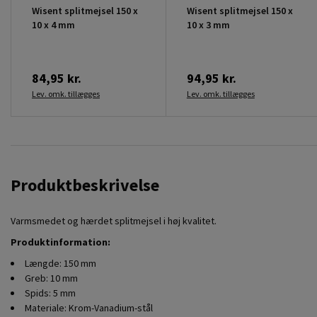
Wisent splitmejsel 150 x
Wisent splitmejsel 150 x
10 x 4 mm
10 x 3 mm
84,95 kr.
94,95 kr.
Lev. omk. tillægges
Lev. omk. tillægges
Produktbeskrivelse
Varmsmedet og hærdet splitmejsel i høj kvalitet.
Produktinformation:
Længde: 150 mm
Greb: 10 mm
Spids:
5
mm
Materiale: Krom-Vanadium-stål