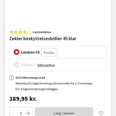
1 anmeldelse
Zekler beskyttelsesbriller 45 klar
Leveres til:
Afhent i:
Vælg varehus
GLS Udleveringssted
Afsendes til valgte leveringsadresse inden for 1-2 hverdage.
Evt. fragtomkostninger tillægges
189,95 kr.
Læg i kurven