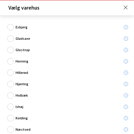
Click & Collect er gratis for Premium medlemmer -
Vælg varehus
Bliv medlem her!
Esbjerg
Gladsaxe
Hvad søger du?
Glostrup
Sikkerhedsbriller
Herning
Hillerød
Hjørring
Holbæk
Ishøj
Kolding
Næstved