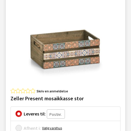
Skriv en anmeldelse
Zeller Present mosaikkasse stor
Leveres til:
Afhent i:
Vælg varehus