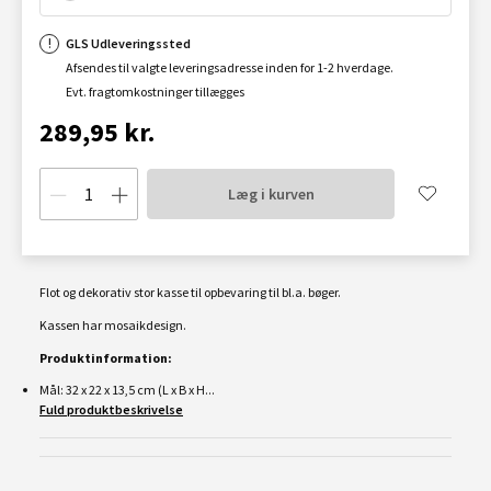
GLS Udleveringssted
Afsendes til valgte leveringsadresse inden for 1-2 hverdage.
Evt. fragtomkostninger tillægges
289,95 kr.
Læg i kurven
Flot og dekorativ stor kasse til opbevaring til bl.a. bøger.
Kassen har mosaikdesign.
Produktinformation:
Mål: 32 x 22 x 13,5 cm (L x B x H...
Fuld produktbeskrivelse