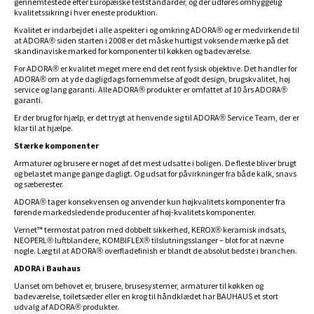
gennemtestede efter Europæiske teststandarder, og der udføres omhyggelig
kvalitetssikring i hver eneste produktion.
Kvalitet er indarbejdet i alle aspekter i og omkring ADORA® og er medvirkende til
at ADORA® siden starten i 2008 er det måske hurtigst voksende mærke på det
skandinaviske marked for komponenter til køkken og badeværelse.
For ADORA® er kvalitet meget mere end det rent fysisk objektive. Det handler for
ADORA® om at yde dagligdags fornemmelse af godt design, brugskvalitet, høj
service og lang garanti. Alle ADORA® produkter er omfattet af 10 års ADORA®
garanti.
Er der brug for hjælp, er det trygt at henvende sig til ADORA® Service Team, der er
klar til at hjælpe.
Stærke komponenter
Armaturer og brusere er noget af det mest udsatte i boligen. De fleste bliver brugt
og belastet mange gange dagligt. Og udsat for påvirkninger fra både kalk, snavs
og sæberester.
ADORA® tager konsekvensen og anvender kun højkvalitets komponenter fra
førende markedsledende producenter af høj-kvalitets komponenter.
Vernet™ termostat patron med dobbelt sikkerhed, KEROX® keramisk indsats,
NEOPERL® luftblandere, KOMBIFLEX® tilslutningsslanger – blot for at nævne
nogle. Læg til at ADORA® overfladefinish er blandt de absolut bedste i branchen.
ADORA i Bauhaus
Uanset om behovet er, brusere, brusesystemer, armaturer til køkken og
badeværelse, toiletsæder eller en krog til håndklædet har BAUHAUS et stort
udvalg af ADORA® produkter.