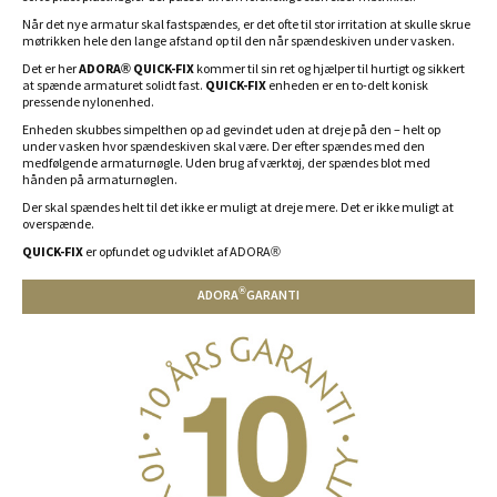
Når det nye armatur skal fastspændes, er det ofte til stor irritation at skulle skrue
møtrikken hele den lange afstand op til den når spændeskiven under vasken.
Det er her
ADORA® QUICK-FIX
kommer til sin ret og hjælper til hurtigt og sikkert
at spænde armaturet solidt fast.
QUICK-FIX
enheden er en to-delt konisk
pressende nylonenhed.
Enheden skubbes simpelthen op ad gevindet uden at dreje på den – helt op
under vasken hvor spændeskiven skal være. Der efter spændes med den
medfølgende armaturnøgle. Uden brug af værktøj, der spændes blot med
hånden på armaturnøglen.
Der skal spændes helt til det ikke er muligt at dreje mere. Det er ikke muligt at
overspænde.
QUICK-FIX
er opfundet og udviklet af ADORA®
®
ADORA
GARANTI