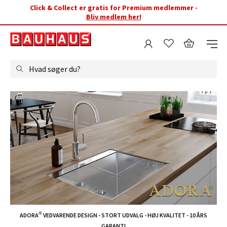
Click & Collect er gratis for Premium medlemmer -
Bliv medlem her!
Hvad søger du?
®
ADORA
VEDVARENDE DESIGN - STORT UDVALG - HØJ KVALITET - 10 ÅRS
GARANTI