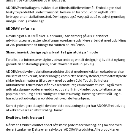
ansvarlige komponenter og emballager.
ADORA® emballager udvikles til at tilfredsstille flere formål. Emballagen skal
beskytte produktet under transport, hele vejen fra produktion og helt ud til
forbrugerens installationssted. Der lægges også vægt på at på et oplyst grundlag
undgå unødig emballage.
ADORA® erfaring
Udvikling af ADORA® sker i Danmark, i Sønderborg på Als. Her har et
udviklingsteam bestående af unge, og erfarne udviklere arbejdet med udvikling
af VVS-produkter helt tilbage fra midten af 1980’erne.
Skandinavisk design og høj kvalitet går aldrig af mode
For alle, der interesserer sig for vedvarende og enkelt design, høj kvalitet og lang
garanti til anstændige priser, er ADORA® det naturlige valg.
ADORA® udbyder tidsrigtige produkter til det moderne køkken og badeværelse.
Brusere af enhver art, bruserslanger, komplette brusesystemer, termostatstyrede
sikkerhedsarmaturer til bruser – med og uden Cold Touch, Soft-close
antibakteriel toiletsæder, håndvaskarmaturer, køkkenarmaturer – også med
udtræksslange - og der er endda et udvalg i håndklædekroge, toiletbørster og
papirholdere. Læg der til muligheder for et udvalg i farver og rustfrit stål - og du
har et bredt udvalg der opfylder behovet i de fleste hjem.
Som et yderligere tiltag til den bevidste beslutningstager har ADORA® et udvalg
af køkkenvaske i rustfrit stål og i farver.
Kvalitet, helt fra start
Når man tænker kvalitet er det ofte mest gode materialer og lang holdbarhed,
der er i tankerne. Dette er en selvfølge i ADORA® produkter. Alle produkter er