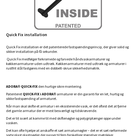
Quick Fix installation
Quick Fix installation er det patenterede fastspændingsprincip, der giver solid og
sikker installation på få sekunder.
Quick Fix medfølger forkromede og farvede håndvaskarmaturer og
køkkenarmaturer uden udtræk. Køkkenarmaturer med udtræk og armaturer i
rustfrit stål fastgøres med en dobbelt-skrue sikkerhedsmøtrik.
ADORA® QUICK-FIX
den hurtige sikre montering.
Patenteret
QUICK-FIX i ADORA®
armaturer er din garanti for en let, hurtig og
sikke fastspænding af armaturet.
Når man skal skifte et armatur i en eksisterende vask, er det oftest det at fjerne
det gamle armatur der er mest besværligt og tidskrævende.
Det er tit svært at komme til med skiftenøgler og polygriptænger oppe under
vasken.
Det kan ofte hjælpe at anskaffe et sæt armaturnøgler – det er et sæt rørformede
sorte plast plastnøgler der passer til fem forskellige størrelser møtrikker.