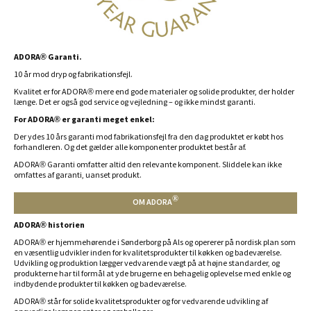
ADORA® Garanti.
10 år mod dryp og fabrikationsfejl.
Kvalitet er for ADORA® mere end gode materialer og solide produkter, der holder
længe. Det er også god service og vejledning – og ikke mindst garanti.
For ADORA® er garanti meget enkel:
Der ydes 10 års garanti mod fabrikationsfejl fra den dag produktet er købt hos
forhandleren. Og det gælder alle komponenter produktet består af.
ADORA® Garanti omfatter altid den relevante komponent. Sliddele kan ikke
omfattes af garanti, uanset produkt.
®
OM ADORA
ADORA® historien
ADORA® er hjemmehørende i Sønderborg på Als og opererer på nordisk plan som
en væsentlig udvikler inden for kvalitetsprodukter til køkken og badeværelse.
Udvikling og produktion lægger vedvarende vægt på at højne standarder, og
produkterne har til formål at yde brugerne en behagelig oplevelse med enkle og
indbydende produkter til køkken og badeværelse.
ADORA® står for solide kvalitetsprodukter og for vedvarende udvikling af