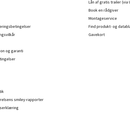
Lån af gratis trailer (vi
Book en rådgiver
Montageservice
veringsbetingelser
Find produkt- og datab
ngsvilkår
Gavekort
ion og garanti
ingelser
tik
relsens smiley-rapporter
serklæring