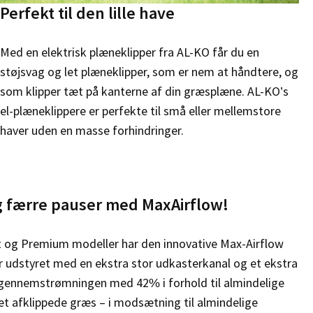
Perfekt til den lille have
Med en elektrisk plæneklipper fra AL-KO får du
en
støjsvag og let plæneklipper, som er nem at
håndtere, og
som klipper tæt på kanterne af din
græsplæne. AL-KO’s
el-plæneklippere er perfekte
til små eller mellemstore
haver uden en masse
forhindringer.
g færre pauser med MaxAirflow!
 og Premium modeller har den innovative Max-
Airflow
r udstyret med en ekstra stor udkasterkanal og et ekstra
ftgennemstrømningen med 42% i forhold til
almindelige
det afklippede græs – i modsætning til
almindelige