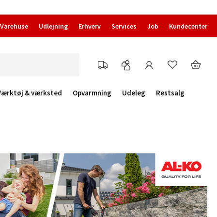
Varehuse
Udlejning
Erhverv
Services
Job
Kundecenter
Værktøj & værksted
Opvarmning
Udeleg
Restsalg