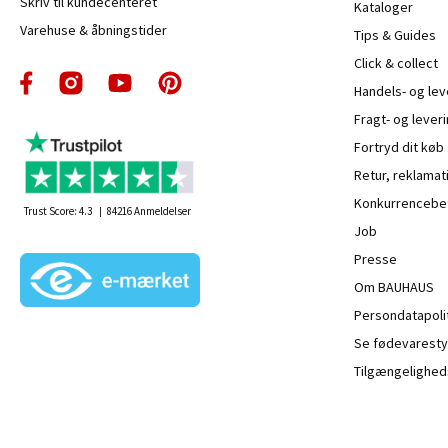
Skriv til kundecenteret
Kataloger
Varehuse & åbningstider
Tips & Guides
Click & collect
Handels- og le
Fragt- og leveri
Fortryd dit køb
Retur, reklamat
Konkurrencebet
Trust Score:
4.3
84216
Anmeldelser
Job
Presse
Om BAUHAUS
Persondatapoli
Se fødevaresty
Tilgængelighed