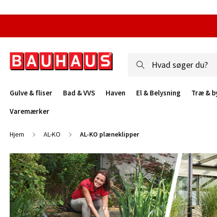
Gulve & fliser
Bad & VVS
Haven
El & Belysning
Træ & b
Varemærker
Hjem
AL-KO
AL-KO plæneklipper