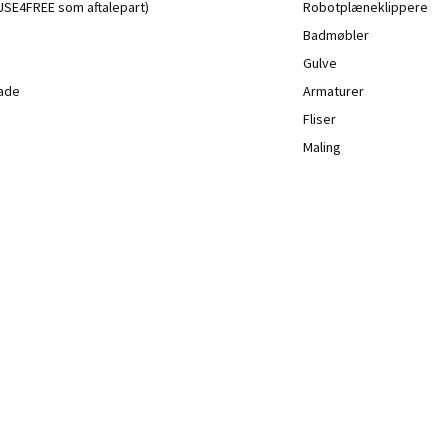
a USE4FREE som aftalepart)
Robotplæneklippere
Badmøbler
Gulve
lade
Armaturer
Fliser
Maling