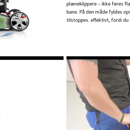
plæneklippere – ikke føres f
bane.
På den måde fyldes ops
tilstoppes.
effektivt, fordi 