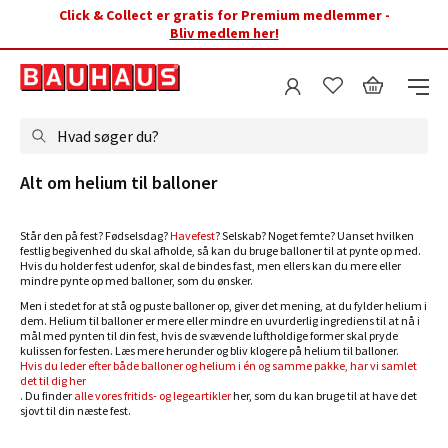
Click & Collect er gratis for Premium medlemmer -
Bliv medlem her!
Hvad søger du?
Alt om helium til balloner
Står den på fest? Fødselsdag?
Havefest
? Selskab? Noget femte? Uanset hvilken
festlig begivenhed du skal afholde, så kan du bruge balloner til at pynte op med.
Hvis du holder fest udenfor, skal de bindes fast, men ellers kan du mere eller
mindre pynte op med balloner, som du ønsker.
Men i stedet for at stå og puste balloner op, giver det mening, at du fylder helium i
dem. Helium til balloner er mere eller mindre en uvurderlig ingrediens til at nå i
mål med pynten til din fest, hvis de svævende luftholdige former skal pryde
kulissen for festen. Læs mere herunder og bliv klogere på helium til balloner.
Hvis du leder efter både balloner og helium i én og samme pakke, har vi samlet
det til dig her
. Du finder
alle vores fritids- og legeartikler
her, som du kan bruge til at have det
sjovt til din næste fest.