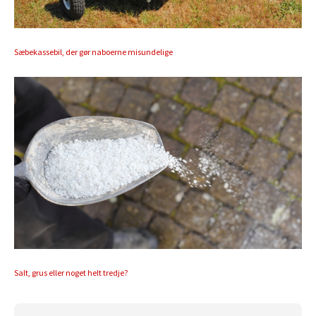
Sæbekassebil, der gør naboerne misundelige
Salt, grus eller noget helt tredje?