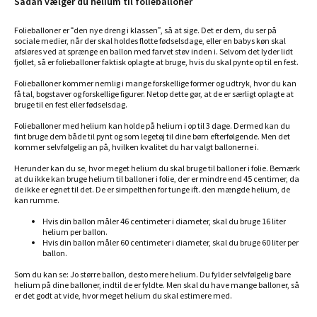
Sådan vælger du helium til folieballoner
Folieballoner er “den nye dreng i klassen”, så at sige. Det er dem, du ser på
sociale medier, når der skal holdes flotte fødselsdage, eller en babys køn skal
afsløres ved at sprænge en ballon med farvet støv inden i. Selvom det lyder lidt
fjollet, så er folieballoner faktisk oplagte at bruge, hvis du skal pynte op til en fest.
Folieballoner kommer nemlig i mange forskellige former og udtryk, hvor du kan
få tal, bogstaver og forskellige figurer. Netop dette gør, at de er særligt oplagte at
bruge til en fest eller fødselsdag.
Folieballoner med helium kan holde på helium i op til 3 dage. Dermed kan du
fint bruge dem både til pynt og som legetøj til dine børn efterfølgende. Men det
kommer selvfølgelig an på, hvilken kvalitet du har valgt ballonerne i.
Herunder kan du se, hvor meget helium du skal bruge til balloner i folie. Bemærk
at du ikke kan bruge helium til balloner i folie, der er mindre end 45 centimer, da
de ikke er egnet til det. De er simpelthen for tunge ift. den mængde helium, de
kan rumme.
Hvis din ballon måler 46 centimeter i diameter, skal du bruge 16 liter
helium per ballon.
Hvis din ballon måler 60 centimeter i diameter, skal du bruge 60 liter per
ballon.
Som du kan se: Jo større ballon, desto mere helium. Du fylder selvfølgelig bare
helium på dine balloner, indtil de er fyldte. Men skal du have mange balloner, så
er det godt at vide, hvor meget helium du skal estimere med.