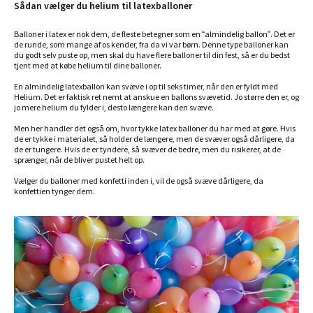
Sådan vælger du helium til latexballoner
Balloner i latex er nok dem, de fleste betegner som en “almindelig ballon”. Det er
de runde, som mange af os kender, fra da vi var børn. Denne type balloner kan
du godt selv puste op, men skal du have flere balloner til din fest, så er du bedst
tjent med at købe helium til dine balloner.
En almindelig latexballon kan svæve i op til seks timer, når den er fyldt med
Helium. Det er faktisk ret nemt at anskue en ballons svævetid. Jo større den er, og
jo mere helium du fylder i, desto længere kan den svæve.
Men her handler det også om, hvor tykke latex balloner du har med at gøre. Hvis
de er tykke i materialet, så holder de længere, men de svæver også dårligere, da
de er tungere. Hvis de er tyndere, så svæver de bedre, men du risikerer, at de
sprænger, når de bliver pustet helt op.
Vælger du balloner med konfetti inden i, vil de også svæve dårligere, da
konfettien tynger dem.