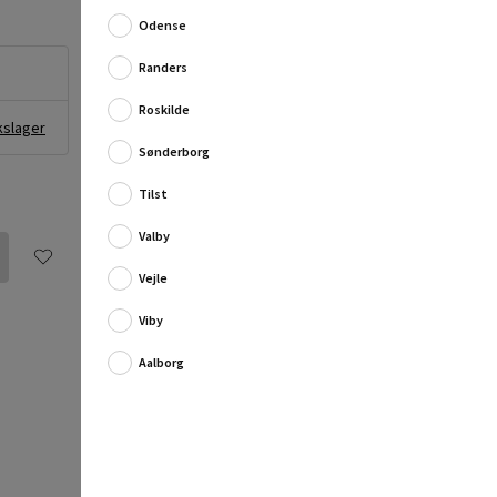
og krog.
Odense
Hængekøjen har en simpel kro...
Randers
Fuld produktbeskrivelse
Roskilde
kslager
Sønderborg
Tilst
Valby
Vejle
Viby
Aalborg