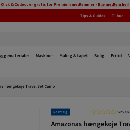
Click & Collect er gratis for Premium medlemmer -
Bliv medlem her!
Tips & Guides
Tilbud
yggematerialer
Maskiner
Maling & tapet
Bolig
Fritid
s hængekøje Travel Set Camo
Restsalg
Skriv en
Amazonas hængekøje Tra