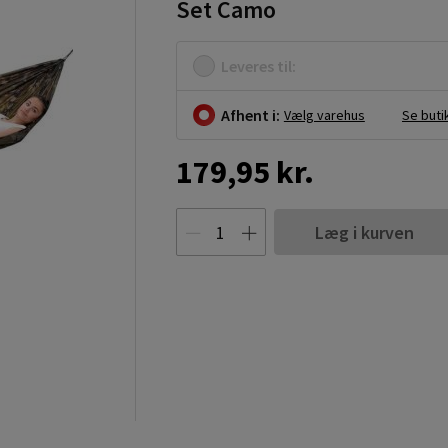
Set Camo
Leveres til:
Afhent i:
Vælg varehus
Se buti
179,95 kr.
Læg i kurven