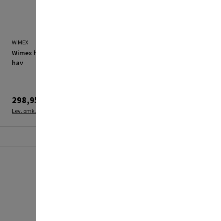
WIMEX
WIMEX
Wimex hængekøje Alvilde
Wimex hængekøje Fulton
hav
tang
298,95 kr.
736,95 kr.
Lev. omk. tillægges
Lev. omk. tillægges