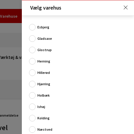
Vælg varehus
Varehuse
Udlejning
Erhverv
Services
Job
Kundecenter
Esbjerg
Gladsaxe
Glostrup
Værktøj & værksted
Opvarmning
Udeleg
Restsalg
Herning
Hillerød
Hjørring
Holbæk
Ishøj
 anmeldelse
Kolding
vel
Smart og praktisk hængekøjesæt der indeholder både
Næstved
hængekøje med camouflage-print, ophængningsreb