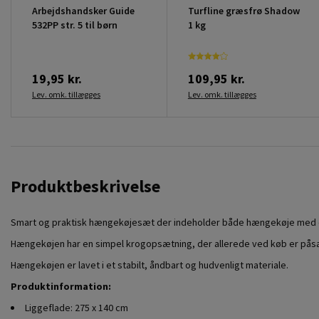
Arbejdshandsker Guide
Turfline græsfrø Shadow
532PP str. 5 til børn
1 kg
19,95 kr.
109,95 kr.
Lev. omk. tillægges
Lev. omk. tillægges
Produktbeskrivelse
Smart og praktisk hængekøjesæt der indeholder både hængekøje med 
Hængekøjen har en simpel krogopsætning, der allerede ved køb er påsat,
Hængekøjen er lavet i et stabilt, åndbart og hudvenligt materiale.
Produktinformation:
Liggeflade: 275 x 140 cm