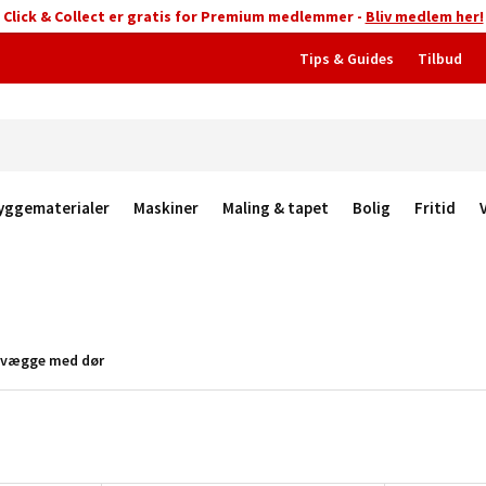
Click & Collect er gratis for Premium medlemmer -
Bliv medlem her!
Tips & Guides
Tilbud
yggematerialer
Maskiner
Maling & tapet
Bolig
Fritid
evægge med dør