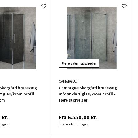
Flere valgmuligheder
CAMARGUE
Skärgård brusevæg
Camargue Skärgård brusevæg
t glas/krom profil
m/dør klart glas/krom profil -
 cm
flere størrelser
 kr.
Fra
6.550,00 kr.
lægges
Lev. omk. tillægges