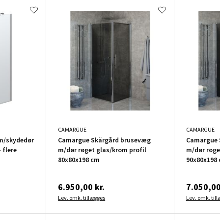
CAMARGUE
CAMARGUE
m/skydedør
Camargue Skärgård brusevæg
Camargue 
 flere
m/dør røget glas/krom profil
m/dør røge
80x80x198 cm
90x80x198
6.950,00 kr.
7.050,00
Lev. omk. tillægges
Lev. omk. til