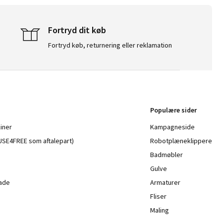
Fortryd dit køb
Fortryd køb, returnering eller reklamation
Populære sider
iner
Kampagneside
a USE4FREE som aftalepart)
Robotplæneklippere
Badmøbler
Gulve
lade
Armaturer
Fliser
Maling