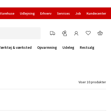
Varehuse
Udlejning
Erhverv
Services
Job
Kundecenter
Værktøj & værksted
Opvarmning
Udeleg
Restsalg
Viser 10 produkter