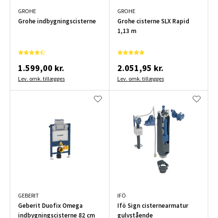
GROHE
GROHE
Grohe indbygningscisterne
Grohe cisterne SLX Rapid
1,13 m
1.599,00 kr.
2.051,95 kr.
Lev. omk. tillægges
Lev. omk. tillægges
GEBERIT
IFÖ
Geberit Duofix Omega
Ifö Sign cisternearmatur
indbygningscisterne 82 cm
gulvstående