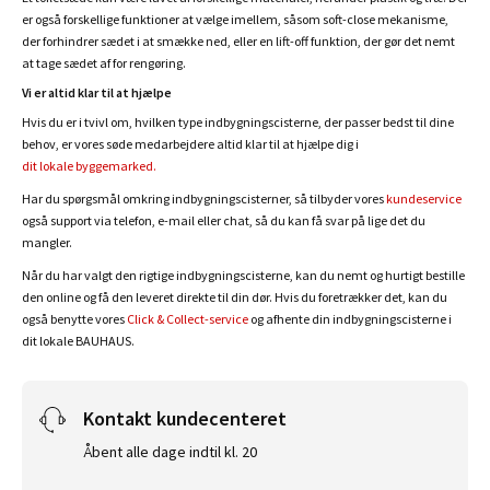
er også forskellige funktioner at vælge imellem, såsom soft-close mekanisme,
der forhindrer sædet i at smække ned, eller en lift-off funktion, der gør det nemt
at tage sædet af for rengøring.
Vi er altid klar til at hjælpe
Hvis du er i tvivl om, hvilken type indbygningscisterne, der passer bedst til dine
behov, er vores søde medarbejdere altid klar til at hjælpe dig i
dit lokale byggemarked.
Har du spørgsmål omkring indbygningscisterner, så tilbyder vores
kundeservice
også support via telefon, e-mail eller chat, så du kan få svar på lige det du
mangler.
Når du har valgt den rigtige indbygningscisterne, kan du nemt og hurtigt bestille
den online og få den leveret direkte til din dør. Hvis du foretrækker det, kan du
også benytte vores
Click & Collect-service
og afhente din indbygningscisterne i
dit lokale BAUHAUS.
Kontakt kundecenteret
Åbent alle dage indtil kl. 20