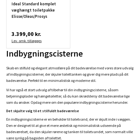
Ideal Standard komplet
væghængt toiletpakke
Elisse/Oleas/Prosys
3.399,00 kr.
Lev. omk. tillægges
Indbygningscisterne
Skab en stilfuld og elegant atmosfære på dit badeværelse med vores store udvalg
af indbygningscisterner, der skjuler toilettanken og giver dig mere plads på dit
badeværelse. Perfekt til en minimalistisk og moderne stil.
Vi har også et stort udvalg af tilbehør til din indbygningscisterne, såsom
betjeningsplader og hængetoiletter, så du kan skræddersy dit badeværelse lige
som du ønsker. Opdag mere om den populære indbygningscisterne herunder.
Det skjulte valg til et stilfuldt badeværelse
En indbygningscisterne er en beholder til toiletvand, der er skjult inde i væggen.
Den er designet til at give et mere æstetisk og minimalistisk udseende på
badeværelset, da den skjuler rørene og tanken til toiletvandet, som normalt ville
være synlig på bagsiden af toilettet.