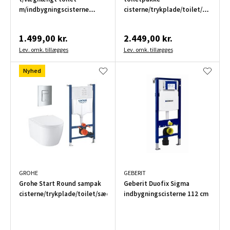
m/indbygningscisterne
cisterne/trykplade/toilet/sæde
DuoFix Delta 112 cm
Bau Ceramic
1.499,00 kr.
2.449,00 kr.
Lev. omk. tillægges
Lev. omk. tillægges
Nyhed
GROHE
GEBERIT
Grohe Start Round sampak
Geberit Duofix Sigma
cisterne/trykplade/toilet/sæde
indbygningscisterne 112 cm