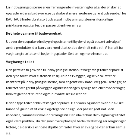
En indbygningscisterne er en fremragende investering for alle, der ønsker at
opgradere deres badeværelse og skabe et mere moderne og rent udseende. Hos
BAUHAUS finder du et stort udvalg af indbygningscisterner i forskellige
prisklasser og stilarter, der passer til enhver smag.
Det hele og mere til badeværelset
Udover den populære Indbygningscisterne tilbyder vi også et stort udvalg af
andre produkter, der kan være med til at skabe den helt rette stil. Vi har alt fra
væghængte toiletter til betjeningsplader. Se dem og mere herunder.
Væghængt toilet
Den perfekte følgesvend til indbygningscisterne. Et væghængt toilet er præcist
den type toilet, hvor cisternen er skjult inde i væggen, og selve toilettet er
monteret på indbygningscisterne, som er gemt væk inde i væggen. Dette gør, at
toilettet hænger frit på væggen og ikke har nogen synlige ben eller monteringer,
hvilket giver det stilrene og minimalistiske udseende.
Denne type toilet er blevet meget populær i Danmark og andre skandinaviske
lande på grund af sit enkle og elegante design, der passer godt ind i den
moderne, minimalistiske indretningsstil. Derudover kan det væghængte toilet
også være praktisk, da det giver mere plads på badeværelset og gør rengøringen
lettere, da der ikke er nogle skjulte områder, hvor snavs og bakterier kan samle
sig.