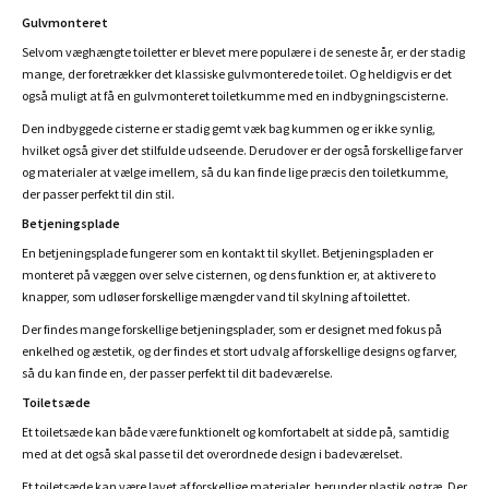
Gulvmonteret
Selvom væghængte toiletter er blevet mere populære i de seneste år, er der stadig
mange, der foretrækker det klassiske gulvmonterede toilet. Og heldigvis er det
også muligt at få en gulvmonteret toiletkumme med en indbygningscisterne.
Den indbyggede cisterne er stadig gemt væk bag kummen og er ikke synlig,
hvilket også giver det stilfulde udseende. Derudover er der også forskellige farver
og materialer at vælge imellem, så du kan finde lige præcis den toiletkumme,
der passer perfekt til din stil.
Betjeningsplade
En betjeningsplade fungerer som en kontakt til skyllet. Betjeningspladen er
monteret på væggen over selve cisternen, og dens funktion er, at aktivere to
knapper, som udløser forskellige mængder vand til skylning af toilettet.
Der findes mange forskellige betjeningsplader, som er designet med fokus på
enkelhed og æstetik, og der findes et stort udvalg af forskellige designs og farver,
så du kan finde en, der passer perfekt til dit badeværelse.
Toiletsæde
Et toiletsæde kan både være funktionelt og komfortabelt at sidde på, samtidig
med at det også skal passe til det overordnede design i badeværelset.
Et toiletsæde kan være lavet af forskellige materialer, herunder plastik og træ. Der