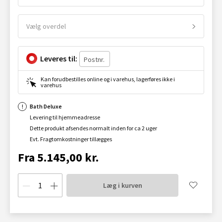
Vælg overdel
Leveres til:
Kan forudbestilles online og i varehus, lagerføres ikke i
varehus
Bath Deluxe
Levering til hjemmeadresse
Dette produkt afsendes normalt inden for ca 2 uger
Evt. Fragtomkostninger tillægges
Fra 5.145,00 kr.
Læg i kurven