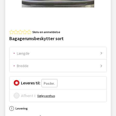
Skriv en anmeldelse
Bagagerumsbeskytter sort
Længde
Bredde
Leveres til:
Afhent i:
Vælg varehus
Levering