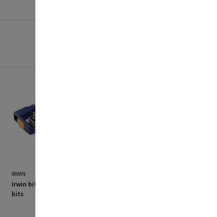
IRWIN
MAKITA
Irwin bitssæt 10 dele torx
Makita bitssæt 47 dele B-
bits
36170