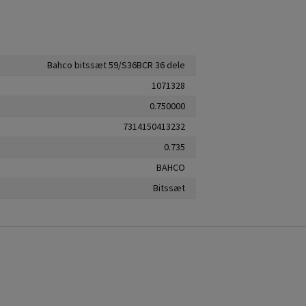
Bahco bitssæt 59/S36BCR 36 dele
1071328
0.750000
7314150413232
0.735
BAHCO
Bitssæt