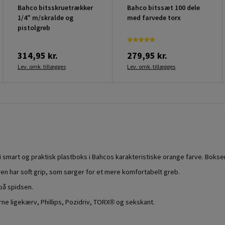
Bahco bitsskruetrækker
Bahco bitssæt 100 dele
1/4" m/skralde og
med farvede torx
pistolgreb
314,95 kr.
279,95 kr.
Lev. omk. tillægges
Lev. omk. tillægges
i smart og praktisk plastboks i Bahcos karakteristiske orange farve. Boksen
en har soft grip, som sørger for et mere komfortabelt greb.
på spidsen.
rne ligekærv, Phillips, Pozidriv, TORX® og sekskant.