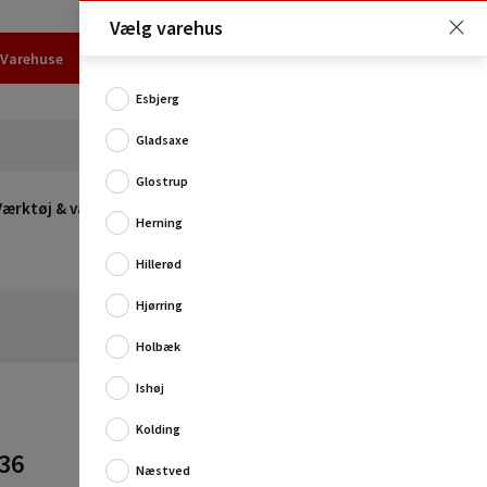
Vælg varehus
Varehuse
Udlejning
Erhverv
Services
Job
Kundecenter
Esbjerg
Gladsaxe
Glostrup
Værktøj & værksted
Opvarmning
Udeleg
Restsalg
Herning
Hillerød
Hjørring
Holbæk
Ishøj
Kolding
36
Næstved