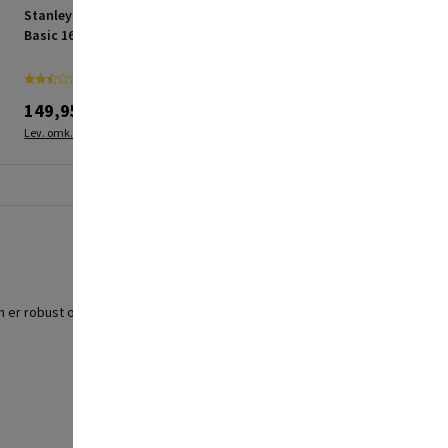
Stanley værktøjskasse
Dewalt SDS-Plus
Basic 16"
borehammer 12V XR 1,1J
inkl. 2x3,0 Ah-batterier
149,95 kr.
1.999,00 kr.
Lev. omk. tillægges
Lev. omk. tillægges
 er robust og beskytter effektivt indholdet.