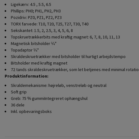
Ligekærv: 4.5 , 5.5, 6.5
Phillips: PH0; PH1, PH2, PH3
Pozidriv: PZ0, PZ1, PZ2, PZ3
TORX farvede: T10, T20, T25, T27, T30, T40
Sekskantet: 1.5, 2, 2.5, 3, 4, 5, 6, 8
Topskruetrækkerbits med kraftig magnet: 6, 7, 8, 10, 11, 13
Magnetisk bitsholder ¼"
Topadaptor ¼"
Skraldeskruetrækker med bitsholder til hurtigt arbejdstempo
Bitsholder med kraftig magnet
72 tands skraldeskruetrækker, som let betjenes med minimal rotatio
Produktinformation:
Skraldemekanisme: højreløb, venstreløb og neutral
Soft grip
Greb: 75 % gummiIntegreret ophængshul
36 dele
Inkl. opbevaringsboks