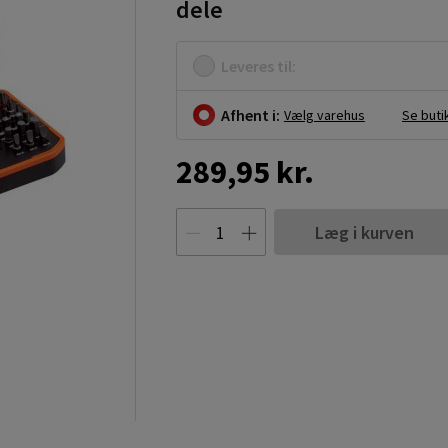
dele
Leveres til:
Afhent i:
Vælg varehus
Se buti
289,95 kr.
Læg i kurven