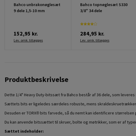
Bahco unbrakonøglesæt
Bahco topnøglesæt S330
9 dele 1,5-10 mm
3/8" 34 dele
152,95 kr.
284,95 kr.
Lev. omk. tillægges
Lev. omk. tillægges
Produktbeskrivelse
Dette 1/4" Heavy Duty-bitssæt fra Bahco består af 36 dele, som leveres 
Sættets bits er ligeledes særdeles robuste, mens skraldeskruetrækker
Desuden er TORX® bits farvede, så du nemt kan identificere størrelsen 
Du kan anvende bitssættet til skruer, bolte og møtrikker, som er af type
Sættet indeholder: