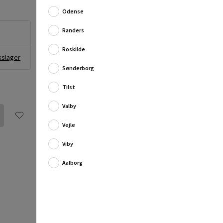
Dette 1/4" Heavy Duty-bitssæt fra Bahco består af 36
dele, som leveres i smart og praktisk plastboks i
Odense
Bahcos karakteristiske orange farve. Bo...
Randers
Fuld produktbeskrivelse
Roskilde
kslager
Sønderborg
Tilst
Valby
Vejle
Viby
Aalborg