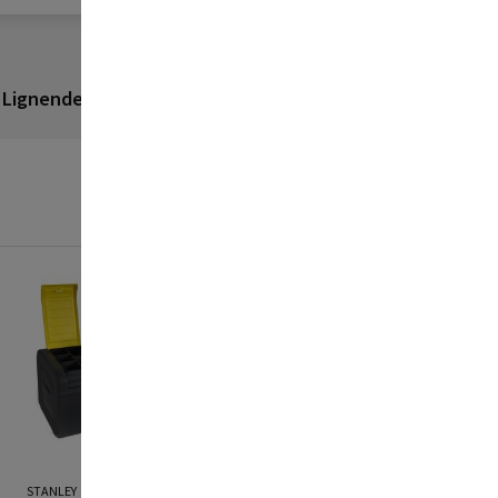
Lignende produkter
Anmeldelser
STANLEY
DEWALT