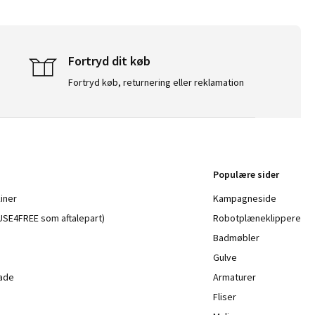
Fortryd dit køb
Fortryd køb, returnering eller reklamation
Populære sider
iner
Kampagneside
a USE4FREE som aftalepart)
Robotplæneklippere
Badmøbler
Gulve
lade
Armaturer
Fliser