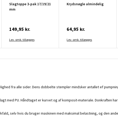
Slagtoppe 3-pak 17/19/21
Krydsnøgle almindelig
mm
149,95 kr.
64,95 kr.
Lev. omk. tillægges
Lev. omk. tillægges
elighed fra alle sider. Dens dobbelte stempler mindsker antallet ef pumpn
lagt med PU. Håndtaget er kurvet og af komposit-materiale. Donkraften ha
ykfald, selv hvis du bruger maskinen med maksimal belastning, og den and