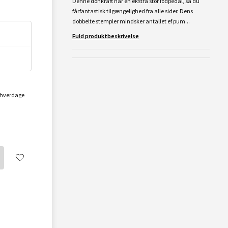
Denne donkraft har en ekstra stor fodpedal, så du
fårfantastisk tilgængelighed fra alle sider. Dens
dobbelte stempler mindsker antallet ef pum...
Fuld produktbeskrivelse
2 hverdage