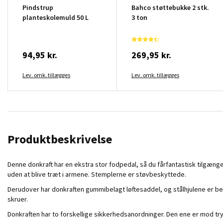
Pindstrup
Bahco støttebukke 2 stk.
planteskolemuld 50 L
3 ton
94,95 kr.
269,95 kr.
Lev. omk. tillægges
Lev. omk. tillægges
Produktbeskrivelse
Denne donkraft har en ekstra stor fodpedal, så du fårfantastisk tilgæng
uden at blive træt i armene. Stemplerne er støvbeskyttede.
Derudover har donkraften gummibelagt løftesaddel, og stålhjulene er be
skruer.
Donkraften har to forskellige sikkerhedsanordninger. Den ene er mod tr