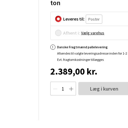
ton
Leveres til:
Afhent i:
Vælg varehus
Danske Fragtmænd pallelevering
Afsendes til valgte leveringsadresse inden for 1-
Evt. fragtomkostninger tillægges
2.389,00 kr.
Læg i kurven