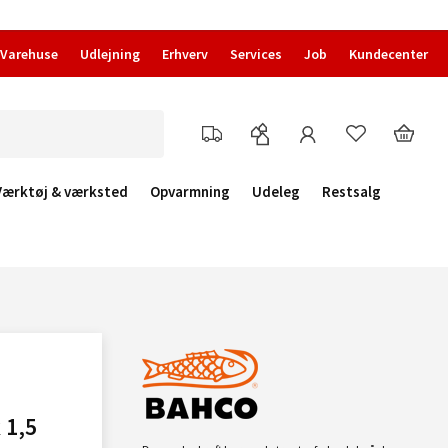
Varehuse
Udlejning
Erhverv
Services
Job
Kundecenter
Værktøj & værksted
Opvarmning
Udeleg
Restsalg
 1,5