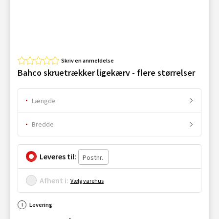
Skriv en anmeldelse
Bahco skruetrækker ligekærv - flere størrelser
Længde
Bredde
Leveres til:
Afhent i:
Vælg varehus
Levering