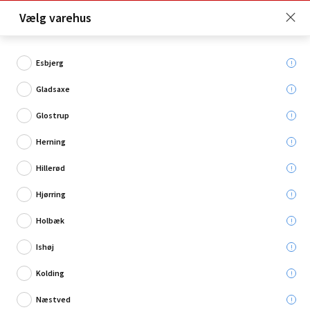
Click & Collect er gratis for Premium medlemmer -
Vælg varehus
Bliv medlem her!
Esbjerg
Gladsaxe
Hvad søger du?
Glostrup
Vaterpas
Herning
Hillerød
Hjørring
Holbæk
Ishøj
Kolding
Næstved