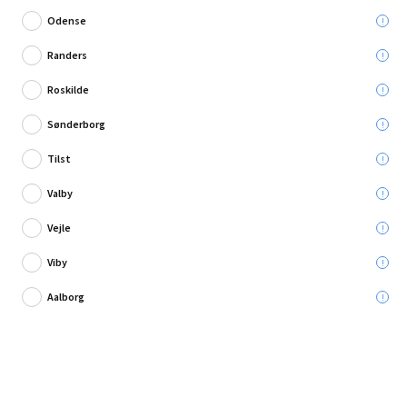
Odense
Randers
Roskilde
Skriv en anmeldelse
Sønderborg
Bahco vaterpas 1200 mm
Tilst
Valby
Leveres til:
Vejle
Viby
Afhent i:
Aalborg
209,95 kr.
Læg i kurven