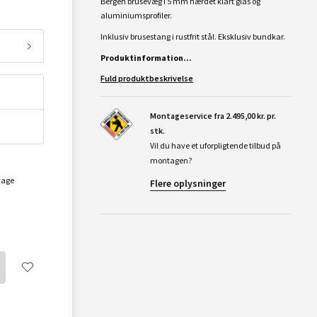
Bergen brusevæg i 5 mm hærdet klart glas og
aluminiumsprofiler.
Inklusiv brusestang i rustfrit stål. Eksklusiv bundkar.
Produktinformation...
Fuld produktbeskrivelse
Montageservice fra 2.495,00 kr. pr.
stk.
Vil du have et uforpligtende tilbud på
montagen?
dage
Flere oplysninger