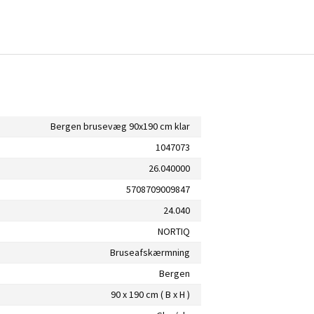
Bergen brusevæg 90x190 cm klar
1047073
26.040000
5708709009847
24.040
NORTIQ
Bruseafskærmning
Bergen
90 x 190 cm ( B x H )