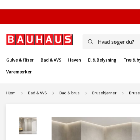
Gulve & fliser
Bad & VVS
Haven
El & Belysning
Træ & b
Varemærker
Hjem
Bad & VVS
Bad & brus
Brusehjørner
Brus