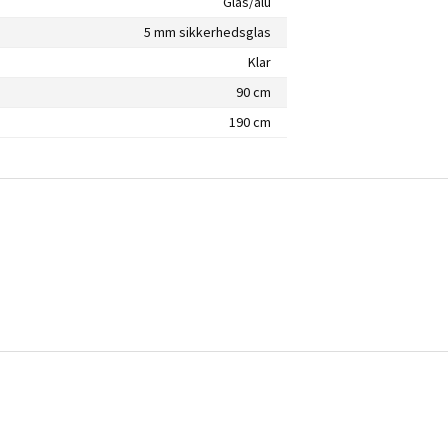
Glas/alu
5 mm sikkerhedsglas
Klar
90 cm
190 cm