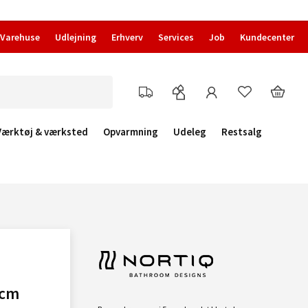
Varehuse
Udlejning
Erhverv
Services
Job
Kundecenter
Værktøj & værksted
Opvarmning
Udeleg
Restsalg
 cm