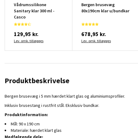
Vådrumssilikone
Bergen brusevæg
Sanitary klar 300 ml -
80x190cm klar u/bundkar
Casco
129,95 kr.
678,95 kr.
Lev. omk. tillægges
Lev. omk. tillægges
Produktbeskrivelse
Bergen brusevæg i 5 mm hærdet klart glas og aluminiumsprofiler.
Inklusiv brusestang i rustfrit stål. Eksklusiv bundkar.
Produktinformation:
Mål: 90 x 190 cm
Materiale: hærdet klart glas
Medfølgende dele: