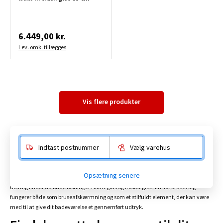
6.449,00 kr.
Lev. omk. tillægges
Vis flere produkter
Indtast postnummer
Vælg varehus
Brusevægge
Opsætning senere
Hos BAUHAUS finder du brusevægge i forskellige designs og materialer. I vores
udvalg finder du både løsninger i klart glas og frostet glas. En flot brusevæg
fungerer både som bruseafskærmning og som et stilfuldt element, der kan være
med til at give dit badeværelse et gennemført udtryk.