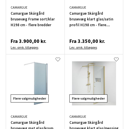
CAMARGUE
CAMARGUE
Camargue Skärgård
Camargue Skärgård
brusevæg Frame sort/klar
brusevæg klart glas/satin
H198 cm - flere bredder
profil H198 cm - flere
bredder
Fra
3.900,00 kr.
Fra
3.350,00 kr.
Lev. omk. tillægges
Lev. omk. tillægges
Flere valgmuligheder
Flere valgmuligheder
CAMARGUE
CAMARGUE
Camargue Skärgård
Camargue Skärgård
brusevæg mat glas/krom
brusevæg klart glas/messing