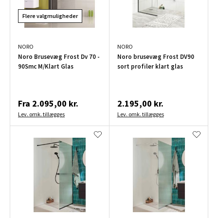
Flere valgmuligheder
NORO
NORO
Noro Brusevæg Frost Dv 70 -
Noro brusevæg Frost DV90
90Smc M/Klart Glas
sort profiler klart glas
Fra
2.095,00 kr.
2.195,00 kr.
Lev. omk. tillægges
Lev. omk. tillægges