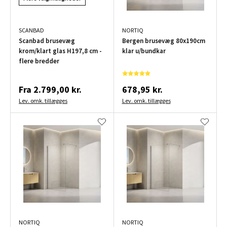
SCANBAD
NORTIQ
Scanbad brusevæg
Bergen brusevæg 80x190cm
krom/klart glas H197,8 cm -
klar u/bundkar
flere bredder
Fra
2.799,00 kr.
678,95 kr.
Lev. omk. tillægges
Lev. omk. tillægges
NORTIQ
NORTIQ