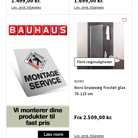
1.499,00 kr.
1.699,00 kr.
Lev. omk. tillægges
Lev. omk. tillægges
Flere valgmuligheder
NORO
Noro brusevæg frostet glas
70-115 cm
Fra
2.509,00 kr.
Lev. omk. tillægges