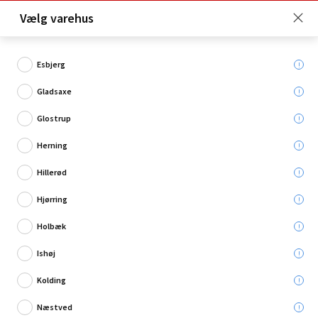
Click & Collect er gratis for Premium medlemmer -
Vælg varehus
Bliv medlem her!
Esbjerg
Gladsaxe
Hvad søger du?
Glostrup
Kap-/Geringssave
Herning
Hillerød
Restsalg
Hjørring
Holbæk
Ishøj
Kolding
Næstved