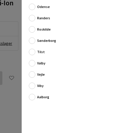
i-Ion
Kraftfuld slagboremaskine fra Black & Decker med
hastighed og styrke til boring i metal og træ samt til at
Odense
varetage alle former for skrueopgav...
Randers
Fuld produktbeskrivelse
Roskilde
Sønderborg
kslager
Tilst
Valby
Vejle
Viby
Aalborg