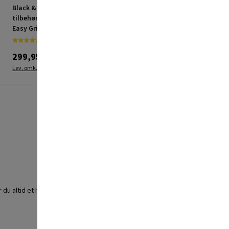
Black & Decker
Black & Decker
tilbehørssæt 104 dele
multicutter BDCOS18N-
Easy Grip Case
XJ solo 18V u/batteri &
lader
299,95 kr.
399,95 kr.
Lev. omk. tillægges
Lev. omk. tillægges
r du altid et højt præcisionsniveau ved boring i metal, træ og plastik