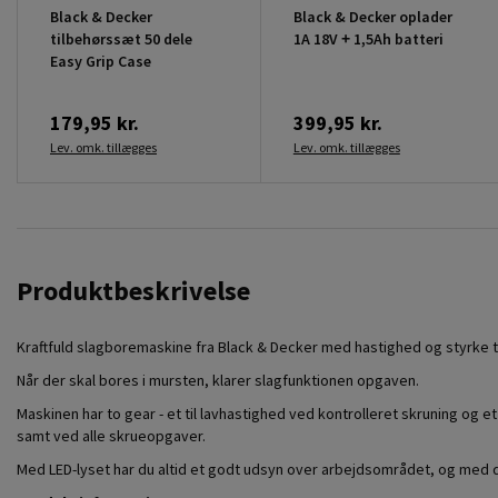
Black & Decker
Black & Decker oplader
tilbehørssæt 50 dele
1A 18V + 1,5Ah batteri
Easy Grip Case
179,95 kr.
399,95 kr.
Lev. omk. tillægges
Lev. omk. tillægges
Produktbeskrivelse
Kraftfuld slagboremaskine fra Black & Decker med hastighed og styrke til
Når der skal bores i mursten, klarer slagfunktionen opgaven.
Maskinen har to gear - et til lavhastighed ved kontrolleret skruning og et
samt ved alle skrueopgaver.
Med LED-lyset har du altid et godt udsyn over arbejdsområdet, og med de