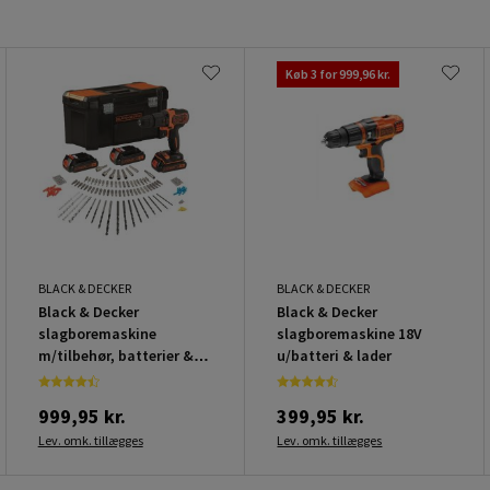
Køb 3 for 999,96 kr.
BLACK & DECKER
BLACK & DECKER
Black & Decker
Black & Decker
slagboremaskine
slagboremaskine 18V
m/tilbehør, batterier &
u/batteri & lader
lader
999,95 kr.
399,95 kr.
Lev. omk. tillægges
Lev. omk. tillægges