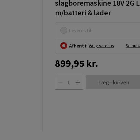
slagboremaskine 18V 2G L
m/batteri & lader
Leveres til:
Afhent i:
Vælg varehus
Se buti
899,95 kr.
Læg i kurven