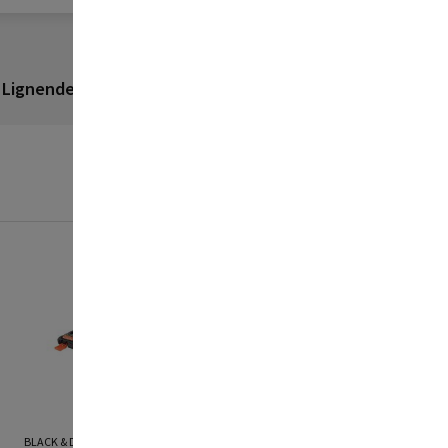
Lignende produkter
Anmeldelser
Køb 3 for 999,96 kr.
BLACK & DECKER
BLACK & DECKER