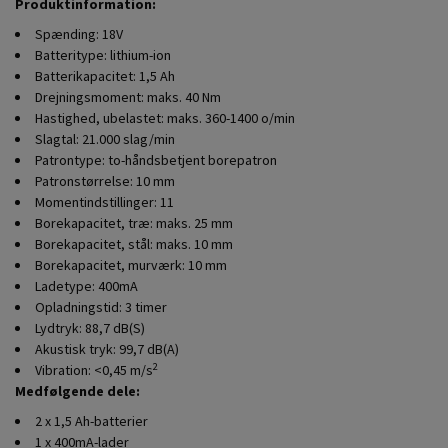
Produktinformation:
Spænding: 18V
Batteritype: lithium-ion
Batterikapacitet: 1,5 Ah
Drejningsmoment: maks. 40 Nm
Hastighed, ubelastet: maks. 360-1400 o/min
Slagtal: 21.000 slag/min
Patrontype: to-håndsbetjent borepatron
Patronstørrelse: 10 mm
Momentindstillinger: 11
Borekapacitet, træ: maks. 25 mm
Borekapacitet, stål: maks. 10 mm
Borekapacitet, murværk: 10 mm
Ladetype: 400mA
Opladningstid: 3 timer
Lydtryk: 88,7 dB(S)
Akustisk tryk: 99,7 dB(A)
2
Vibration: <0,45 m/s
Medfølgende dele:
2 x 1,5 Ah-batterier
1 x 400mA-lader