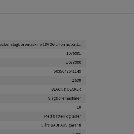
Black & Decker slagboremaskine 18V 2G Li-Ion m/batteri & lader
1076081
2.638000
5035048641149
2.638
BLACK & DECKER
Slagboremaskiner
18
Med batteri og lader
5 års BAUHAUS garanti
1400