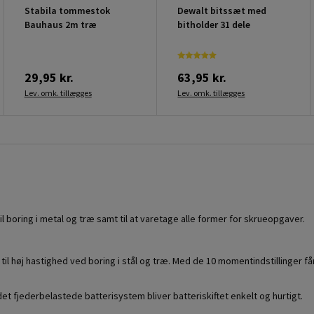
Stabila tommestok
Dewalt bitssæt med
Bauhaus 2m træ
bitholder 31 dele
29,95 kr.
63,95 kr.
Lev. omk. tillægges
Lev. omk. tillægges
 boring i metal og træ samt til at varetage alle former for skrueopgaver.
 til høj hastighed ved boring i stål og træ. Med de 10 momentindstillinger få
t fjederbelastede batterisystem bliver batteriskiftet enkelt og hurtigt.