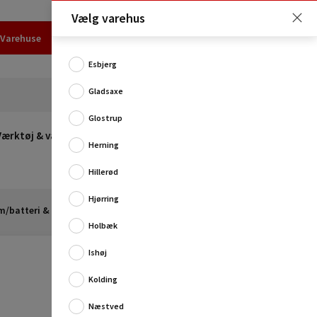
Vælg varehus
Varehuse
Udlejning
Erhverv
Services
Job
Kundecenter
Esbjerg
Gladsaxe
Glostrup
Værktøj & værksted
Opvarmning
Udeleg
Restsalg
Herning
Hillerød
Hjørring
m/batteri & lader
Holbæk
Ishøj
Kolding
Næstved