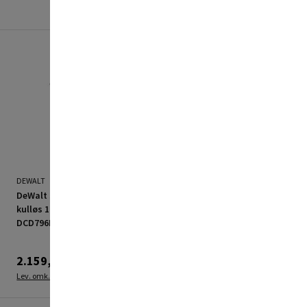
DEWALT
BLACK & DECKER
DeWalt slagboremaskine
Black & Decker
kulløs 18V 2,0Ah XR Li-Ion
slaboremaskine m/80
DCD796D2 m/batteri &
dele, batteri & lader
lader
2.159,00 kr.
799,95 kr.
Lev. omk. tillægges
Lev. omk. tillægges