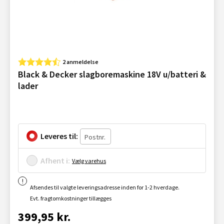
2 anmeldelse
Black & Decker slagboremaskine 18V u/batteri &
lader
Leveres til:
Afhent i:
Vælg varehus
Afsendes til valgte leveringsadresse inden for 1-2 hverdage.
Evt. fragtomkostninger tillægges
399,95 kr.