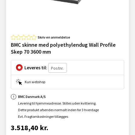
Skriv en anmeldelse
BMC skinne med polyethylendug Wall Profile
Skep 70 3600 mm
Leveres til:
Kun webshop
BMC Danmark A/S
Levering til hjemmeadresse. Stilles uden kvittering.
Dette produkt afsendes normalt inden for 3 hverdage
Evt. Fragtomkostninger tillægges
3.518,40 kr.