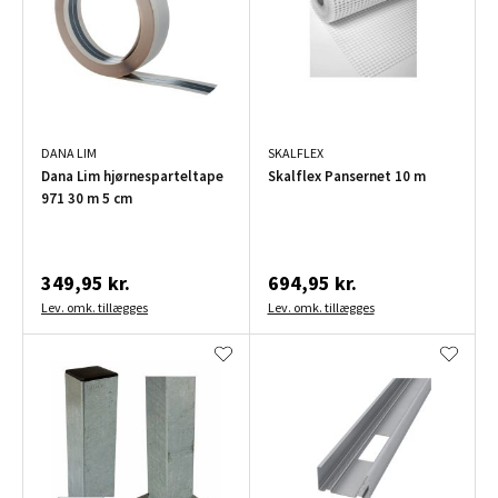
DANA LIM
SKALFLEX
Dana Lim hjørnesparteltape
Skalflex Pansernet 10 m
971 30 m 5 cm
349,95 kr.
694,95 kr.
Lev. omk. tillægges
Lev. omk. tillægges