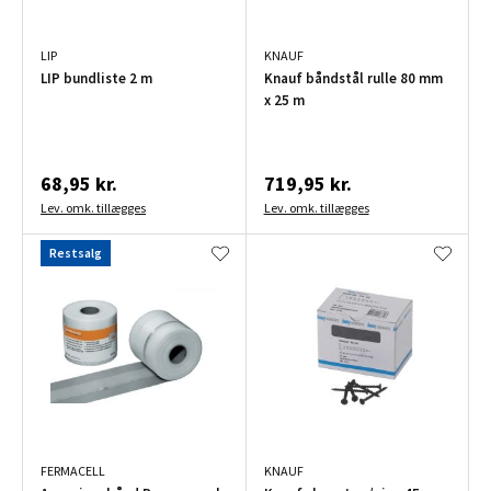
LIP
KNAUF
LIP bundliste 2 m
Knauf båndstål rulle 80 mm
x 25 m
68,95 kr.
719,95 kr.
Lev. omk. tillægges
Lev. omk. tillægges
Restsalg
FERMACELL
KNAUF