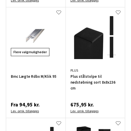
Lev. omk. tillægges
Lev. omk. tillægges
Flere valgmuligheder
PLUS
Bmc Lægte Rdbx M/Klik 95
Plus stålstolpe til
nedstøbning sort 8x8x236
cm
Fra
94,95 kr.
675,95 kr.
Lev. omk. tillægges
Lev. omk. tillægges