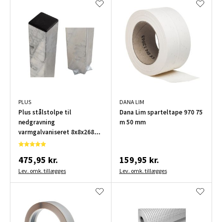
PLUS
DANA LIM
Plus stålstolpe til
Dana Lim sparteltape 970 75
nedgravning
m 50 mm
varmgalvaniseret 8x8x268
cm
475,95 kr.
159,95 kr.
Lev. omk. tillægges
Lev. omk. tillægges