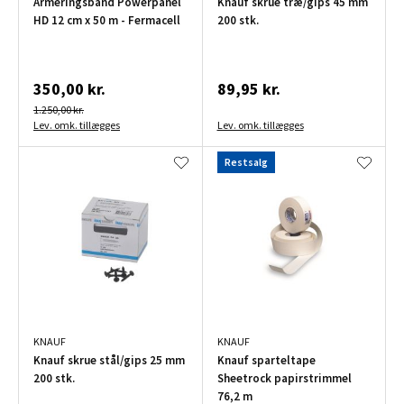
Armeringsbånd Powerpanel
Knauf skrue træ/gips 45 mm
HD 12 cm x 50 m - Fermacell
200 stk.
350,00 kr.
89,95 kr.
1.250,00 kr.
Lev. omk. tillægges
Lev. omk. tillægges
Restsalg
KNAUF
KNAUF
Knauf skrue stål/gips 25 mm
Knauf sparteltape
200 stk.
Sheetrock papirstrimmel
76,2 m