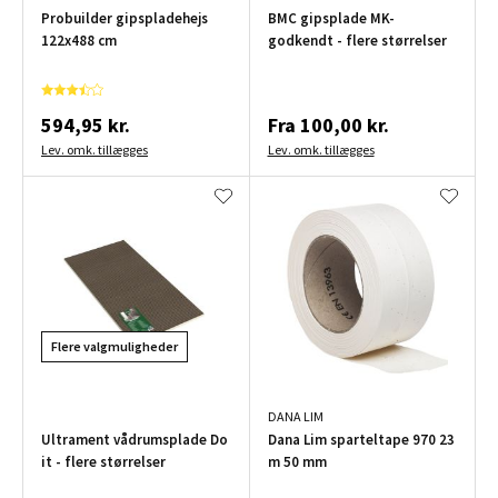
Probuilder gipspladehejs
BMC gipsplade MK-
122x488 cm
godkendt - flere størrelser
594,95 kr.
Fra
100,00 kr.
Lev. omk. tillægges
Lev. omk. tillægges
Flere valgmuligheder
DANA LIM
Ultrament vådrumsplade Do
Dana Lim sparteltape 970 23
it - flere størrelser
m 50 mm