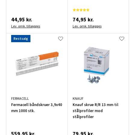
44,95 kr.
74,95 kr.
Lev. omk. tillægges
Lev. omk. tillægges
Restsalg
FERMACELL
KNAUF
Fermacell båndskruer 3,9x40
Knauf skrue R/R 13 mm til
mm 1000 stk.
stålprofiler mod
stålprofiler
559,95 kr.
79,95 kr.