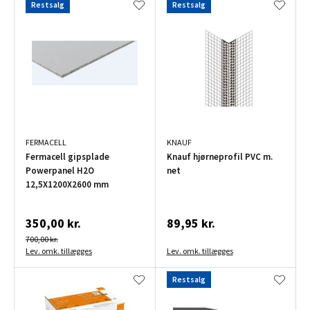
Restsalg
Restsalg
FERMACELL
KNAUF
Fermacell gipsplade
Knauf hjørneprofil PVC m.
Powerpanel H2O
net
12,5X1200X2600 mm
350,00 kr.
89,95 kr.
700,00 kr.
Lev. omk. tillægges
Lev. omk. tillægges
Restsalg