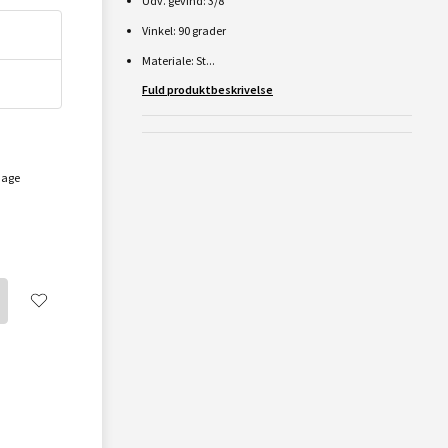
Udv. gevind: 3/8"
Vinkel: 90 grader
Materiale: St...
Fuld produktbeskrivelse
dage