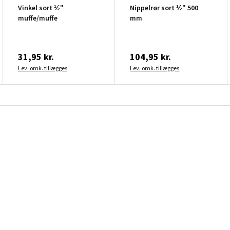
Vinkel sort ½"
Nippelrør sort ½" 500
muffe/muffe
mm
31,95 kr.
104,95 kr.
Lev. omk. tillægges
Lev. omk. tillægges