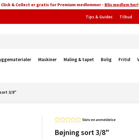
Click & Collect er gratis for Premium medlemmer -
Bliv medlem her!
Tips & Guides
Tilbud
yggematerialer
Maskiner
Maling & tapet
Bolig
Fritid
sort 3/8"
Skriv en anmeldelse
Bøjning sort 3/8"