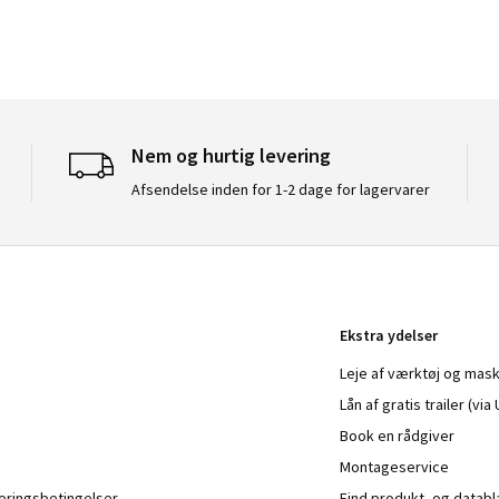
Nem og hurtig levering
Afsendelse inden for 1-2 dage for lagervarer
Ekstra ydelser
Leje af værktøj og mask
Lån af gratis trailer (vi
Book en rådgiver
Montageservice
veringsbetingelser
Find produkt- og datab