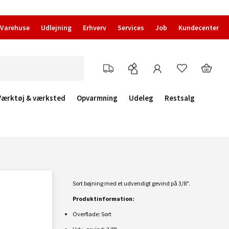
Varehuse
Udlejning
Erhverv
Services
Job
Kundecenter
Værktøj & værksted
Opvarmning
Udeleg
Restsalg
Sort bøjning med et udvendigt gevind på 3/8".
Produktinformation:
Overflade: Sort