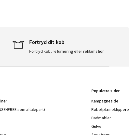
Fortryd dit køb
Fortryd køb, returnering eller reklamation
Populære sider
iner
Kampagneside
a USE4FREE som aftalepart)
Robotplæneklippere
Badmøbler
Gulve
lade
Armaturer