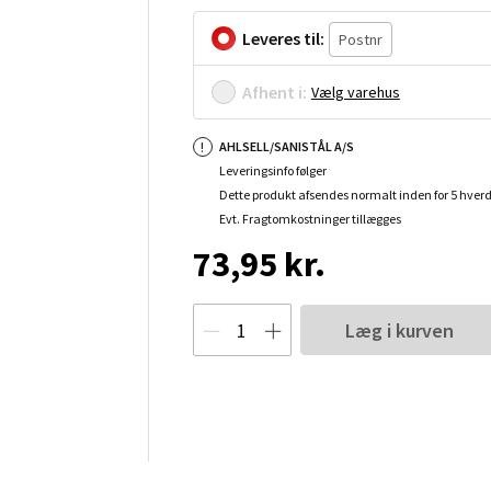
Leveres til:
Afhent i:
Vælg varehus
AHLSELL/SANISTÅL A/S
Leveringsinfo følger
Dette produkt afsendes normalt inden for 5 hver
Evt. Fragtomkostninger tillægges
73,95 kr.
Læg i kurven