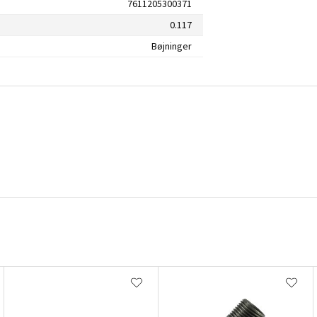
7611205300371
0.117
Bøjninger