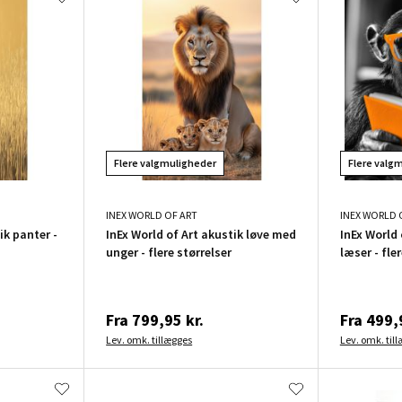
Flere valgmuligheder
Flere valg
INEX WORLD OF ART
INEX WORLD 
ik panter -
InEx World of Art akustik løve med
InEx World 
unger - flere størrelser
læser - fle
Fra
799,95 kr.
Fra
499,9
Lev. omk. tillægges
Lev. omk. til