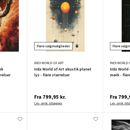
Flere valgmuligheder
Flere valg
INEX WORLD OF ART
INEX WORLD 
ik
InEx World of Art akustik planet
InEx World 
relser
lys - flere størrelser
mørk - fler
Fra
799,95 kr.
Fra
799,9
Lev. omk. tillægges
Lev. omk. til