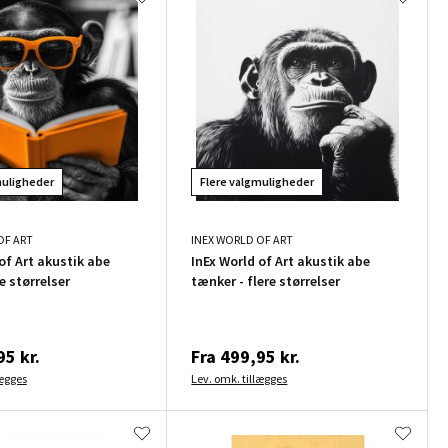
muligheder
Flere valgmuligheder
OF ART
INEX WORLD OF ART
of Art akustik abe
InEx World of Art akustik abe
re størrelser
tænker - flere størrelser
5 kr.
Fra
499,95 kr.
lægges
Lev. omk. tillægges