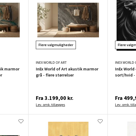
Flere valgmuligheder
Flere valg
INEX WORLD OF ART
INEX WORLD 
tik marmor
InEx World of Art akustik marmor
InEx World 
er
grå - flere størrelser
sort/hvid -
Fra
3.199,00 kr.
Fra
499,9
Lev. omk. tillægges
Lev. omk. til