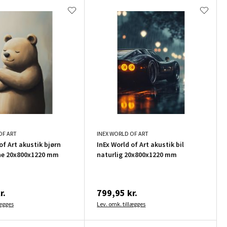
OF ART
INEX WORLD OF ART
of Art akustik bjørn
InEx World of Art akustik bil
ne 20x800x1220 mm
naturlig 20x800x1220 mm
r.
799,95 kr.
lægges
Lev. omk. tillægges