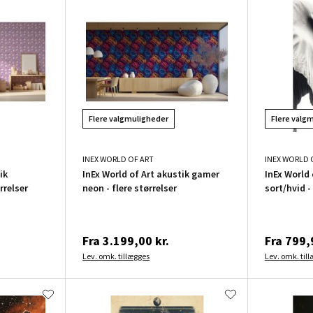
Flere valgmuligheder
Flere valg
INEX WORLD OF ART
INEX WORLD 
ik
InEx World of Art akustik gamer
InEx World 
rrelser
neon - flere størrelser
sort/hvid -
Fra
3.199,00 kr.
Fra
799,9
Lev. omk. tillægges
Lev. omk. til