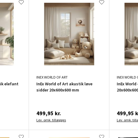
INEX WORLD OF ART
INEX WORLD 
ik elefant
InEx World of Art akustik løve
InEx World 
sidder 20x600x600 mm
20x600x60
499,95 kr.
499,95 k
Lev. omk. tillægges
Lev. omk. til