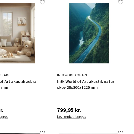
OF ART
INEX WORLD OF ART
of Art akustik zebra
InEx World of Art akustik natur
0 mm
skov 20x800x1220 mm
r.
799,95 kr.
lægges
Lev. omk. tillægges