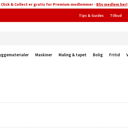
Click & Collect er gratis for Premium medlemmer -
Bliv medlem her!
Tips & Guides
Tilbud
yggematerialer
Maskiner
Maling & tapet
Bolig
Fritid