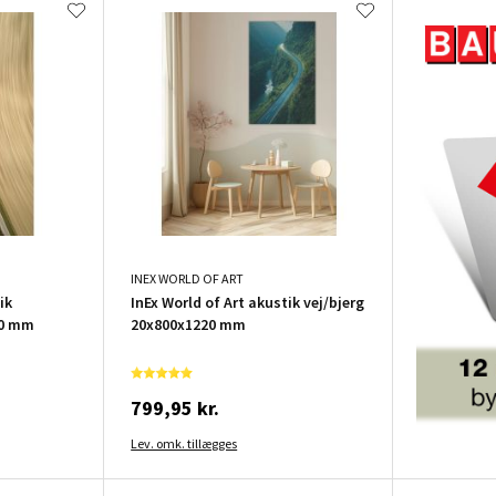
INEX WORLD OF ART
ik
InEx World of Art akustik vej/bjerg
20 mm
20x800x1220 mm
799,95 kr.
Lev. omk. tillægges