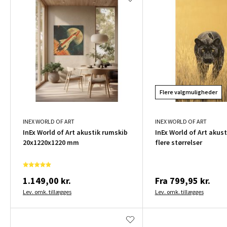
Flere valgmuligheder
INEX WORLD OF ART
INEX WORLD OF ART
InEx World of Art akustik rumskib
InEx World of Art akust
20x1220x1220 mm
flere størrelser
1.149,00 kr.
Fra
799,95 kr.
Lev. omk. tillægges
Lev. omk. tillægges