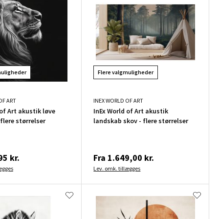
muligheder
Flere valgmuligheder
OF ART
INEX WORLD OF ART
of Art akustik løve
InEx World of Art akustik
 flere størrelser
landskab skov - flere størrelser
5 kr.
Fra
1.649,00 kr.
lægges
Lev. omk. tillægges