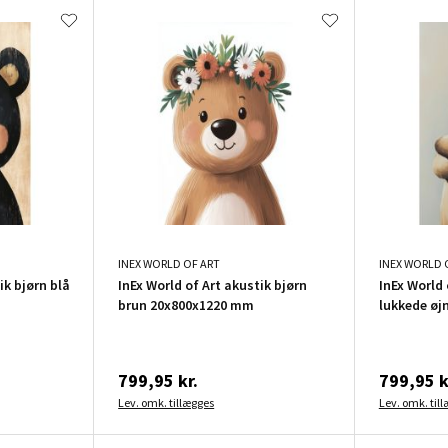
INEX WORLD OF ART
INEX WORLD 
ik bjørn blå
InEx World of Art akustik bjørn
InEx World 
brun 20x800x1220 mm
lukkede øj
799,95 kr.
799,95 k
Lev. omk. tillægges
Lev. omk. til