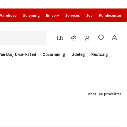
Varehuse
Udlejning
Erhverv
Services
Job
Kundecenter
Værktøj & værksted
Opvarmning
Udeleg
Restsalg
Viser 188 produkter