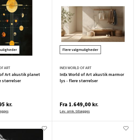
muligheder
Flere valgmuligheder
OF ART
INEX WORLD OF ART
of Art akustik planet
InEx World of Art akustik marmor
e størrelser
lys - flere størrelser
5 kr.
Fra
1.649,00 kr.
lægges
Lev. omk. tillægges