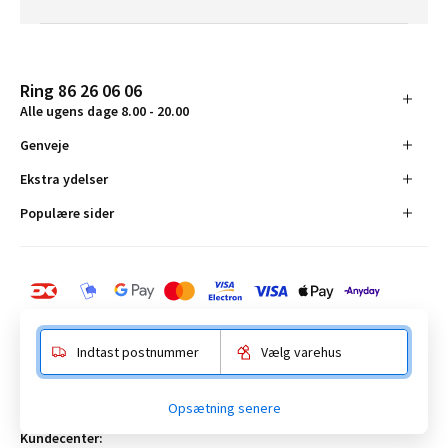
Ring 86 26 06 06
Alle ugens dage 8.00 - 20.00
Genveje
Ekstra ydelser
Populære sider
Indtast postnummer
Vælg varehus
BAUHAUS Danmark A/S:
Opsætning senere
Anelystparken 16, 8381 Tilst. CVR-nummer 19555305
Kundecenter: