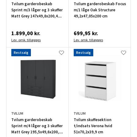
Tvilum garderobeskab
Tvilum garderobeskab Focus
Sprint m/3 låger og 3 skuffer
m/1 låge Oak Structure
Matt Grey 147x49,8x200,4
49,2x47,05x200 cm
cm
1.899,00 kr.
699,95 kr.
Lev. omk. tillægges
Lev. omk. tillægges
Restsalg
Restsalg
TVILUM
TVILUM
Tvilum garderobeskab
Tvilum skuffesektion
Sprint m/4 låger og 3 skuffer
t/indsats Verona hvid
Matt Grey 195,5x49,6x200,4
51x70,2x39,9 cm