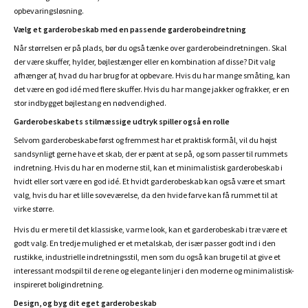
opbevaringsløsning.
Vælg et garderobeskab med en passende garderobeindretning
Når størrelsen er på plads, bør du også tænke over garderobeindretningen. Skal
der være skuffer, hylder, bøjlestænger eller en kombination af disse? Dit valg
afhænger af, hvad du har brug for at opbevare. Hvis du har mange småting, kan
det være en god idé med flere skuffer. Hvis du har mange jakker og frakker, er en
stor indbygget bøjlestang en nødvendighed.
Garderobeskabets stilmæssige udtryk spiller også en rolle
Selvom garderobeskabe først og fremmest har et praktisk formål, vil du højst
sandsynligt gerne have et skab, der er pænt at se på, og som passer til rummets
indretning. Hvis du har en moderne stil, kan et minimalistisk garderobeskab i
hvidt eller sort være en god idé. Et hvidt garderobeskab kan også være et smart
valg, hvis du har et lille soveværelse, da den hvide farve kan få rummet til at
virke større.
Hvis du er mere til det klassiske, varme look, kan et garderobeskab i træ være et
godt valg. En tredje mulighed er et metalskab, der især passer godt ind i den
rustikke, industrielle indretningsstil, men som du også kan bruge til at give et
interessant modspil til de rene og elegante linjer i den moderne og minimalistisk-
inspireret boligindretning.
Design, og byg dit eget garderobeskab