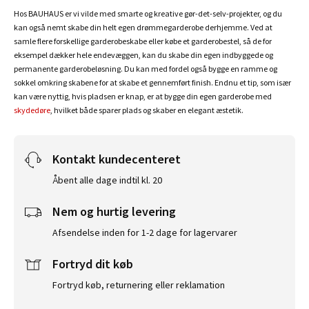
Hos BAUHAUS er vi vilde med smarte og kreative gør-det-selv-projekter, og du
kan også nemt skabe din helt egen drømmegarderobe derhjemme. Ved at
samle flere forskellige garderobeskabe eller købe et garderobestel, så de for
eksempel dækker hele endevæggen, kan du skabe din egen indbyggede og
permanente garderobeløsning. Du kan med fordel også bygge en ramme og
sokkel omkring skabene for at skabe et gennemført finish. Endnu et tip, som især
kan være nyttig, hvis pladsen er knap, er at bygge din egen garderobe med
skydedøre
, hvilket både sparer plads og skaber en elegant æstetik.
Kontakt kundecenteret
Åbent alle dage indtil kl. 20
Nem og hurtig levering
Afsendelse inden for 1-2 dage for lagervarer
Fortryd dit køb
Fortryd køb, returnering eller reklamation