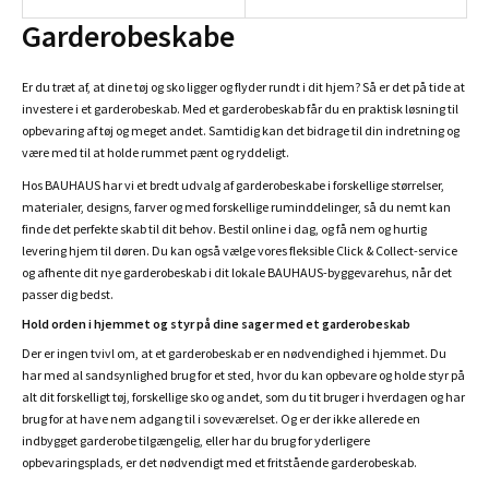
Garderobeskabe
Er du træt af, at dine tøj og sko ligger og flyder rundt i dit hjem? Så er det på tide at
investere i et garderobeskab. Med et garderobeskab får du en praktisk løsning til
opbevaring af tøj og meget andet. Samtidig kan det bidrage til din indretning og
være med til at holde rummet pænt og ryddeligt.
Hos BAUHAUS har vi et bredt udvalg af garderobeskabe i forskellige størrelser,
materialer, designs, farver og med forskellige ruminddelinger, så du nemt kan
finde det perfekte skab til dit behov. Bestil online i dag, og få nem og hurtig
levering hjem til døren. Du kan også vælge vores fleksible Click & Collect-service
og afhente dit nye garderobeskab i dit lokale BAUHAUS-byggevarehus, når det
passer dig bedst.
Hold orden i hjemmet og styr på dine sager med et garderobeskab
Der er ingen tvivl om, at et garderobeskab er en nødvendighed i hjemmet. Du
har med al sandsynlighed brug for et sted, hvor du kan opbevare og holde styr på
alt dit forskelligt tøj, forskellige sko og andet, som du tit bruger i hverdagen og har
brug for at have nem adgang til i soveværelset. Og er der ikke allerede en
indbygget garderobe tilgængelig, eller har du brug for yderligere
opbevaringsplads, er det nødvendigt med et fritstående garderobeskab.