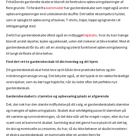
Fritstående garderobe skabe er blandt de foretrukne opbevaringsløsninger af
flere grunde. Til forskel fra
kommoder
har garderobeskabe som regel også andre
opbevaringsløsninger end udelukkende skuffer. Det tæller eksempelvis hylder,
som er oplagte til opbevaring af bukser, T-shirts, trøjer, toppe og lignende i et
lettilgængeligt sted.
Dertil har garderobeskabe oftest også en indbygget
tøjstativ
, hvor du kan hænge
blandt andet skjorter, kjoler og jakkesæt, uden det risikerer at blive krøllet. Med et
garderobeskab får du alt i alt en alsidig og yderst funktionel opbevaringsløsning
til langt de fleste af dine behov.
Find det rette garderobeskab til din hverdag og dit hjem
Dit garderobeskab skal helst leve op til både dine praktiske behov og din
indretningsmæssige smag. Det betyder også, at der typisk er en række forskellige
overvejelser, som du bør tage højde for, når du leder efter det perfekte nye
garderobeskab.
Garderobeskabets størrelse og opbevaringsplads er afgørende
Det, der nok har den største indflydelse på dit valg, er garderobeskabets størrelse
og mængde af opbevaringsplads. Skabet skal selvfølgelig passe til størrelsen på
dit værelse og rumindretningen, så det ikke står alt for meget i vejen, eller du har
svært ved at komme til skabet. Samtidig skal det gerne have plads til alt det tøj,
de sko og eventuelle accessories, du har, så du ikke behøver at skulle investere i
et ekstra garderobeskab, en kommode eller en anden form for