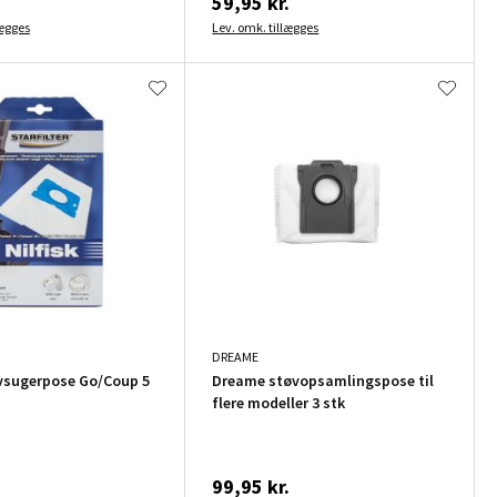
.
59,95 kr.
lægges
Lev. omk. tillægges
DREAME
øvsugerpose Go/Coup 5
Dreame støvopsamlingspose til
flere modeller 3 stk
.
99,95 kr.