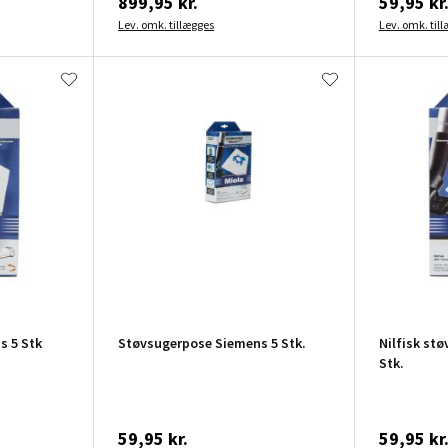
899,95 kr.
59,95 kr
Lev. omk. tillægges
Lev. omk. til
s 5 Stk
Støvsugerpose Siemens 5 Stk.
Nilfisk st
Stk.
59,95 kr.
59,95 kr