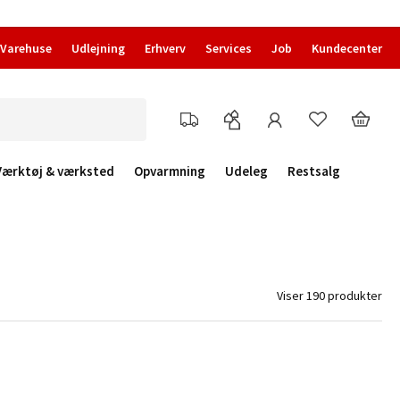
Varehuse
Udlejning
Erhverv
Services
Job
Kundecenter
Værktøj & værksted
Opvarmning
Udeleg
Restsalg
Viser 190 produkter