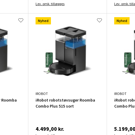
Lev. omk. tillægges
Lev. omk. til
Nyhed
Nyhed
IROBOT
IROBOT
r Roomba
iRobot robotstøvsuger Roomba
iRobot ro
Combo Plus 515 sort
Combo Plus
4.499,00 kr.
5.199,00