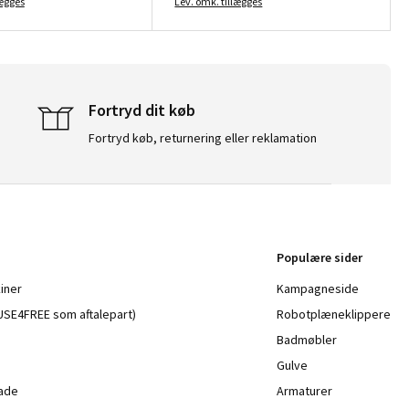
lægges
Lev. omk. tillægges
Fortryd dit køb
Fortryd køb, returnering eller reklamation
Populære sider
iner
Kampagneside
a USE4FREE som aftalepart)
Robotplæneklippere
Badmøbler
Gulve
lade
Armaturer