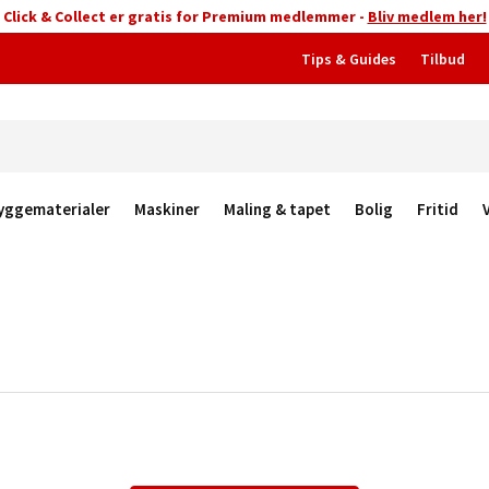
Click & Collect er gratis for Premium medlemmer -
Bliv medlem her!
Tips & Guides
Tilbud
yggematerialer
Maskiner
Maling & tapet
Bolig
Fritid