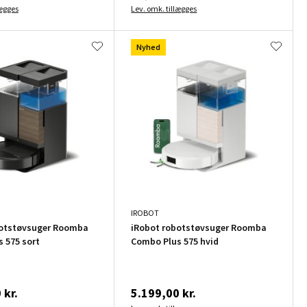
lægges
Lev. omk. tillægges
Nyhed
IROBOT
botstøvsuger Roomba
iRobot robotstøvsuger Roomba
 575 sort
Combo Plus 575 hvid
 kr.
5.199,00 kr.