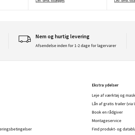
Lev. omk. tillægges
Lev. omk. til
Nem og hurtig levering
Afsendelse inden for 1-2 dage for lagervarer
Ekstra ydelser
Leje af værktøj og mask
Lån af gratis trailer (vi
Book en rådgiver
Montageservice
veringsbetingelser
Find produkt- og datab