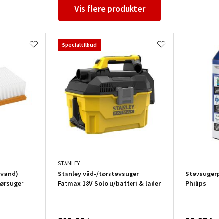
Vis flere produkter
Specialtilbud
STANLEY
(vand)
Stanley våd-/tørstøvsuger
Støvsugerp
/tørsuger
Fatmax 18V Solo u/batteri & lader
Philips