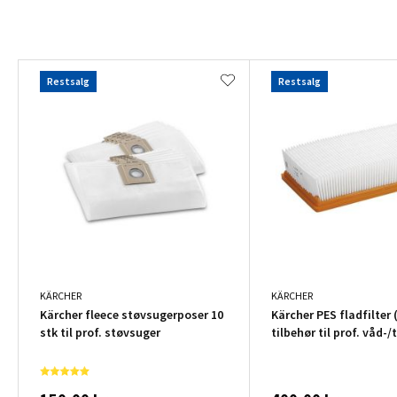
Restsalg
Restsalg
KÄRCHER
KÄRCHER
Kärcher fleece støvsugerposer 10
Kärcher PES fladfilter 
stk til prof. støvsuger
tilbehør til prof. våd-