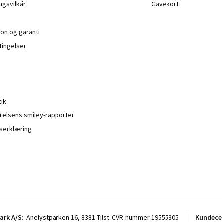
ngsvilkår
Gavekort
ion og garanti
ingelser
tik
relsens smiley-rapporter
serklæring
rk A/S:
Anelystparken 16, 8381 Tilst. CVR-nummer 19555305
Kundece