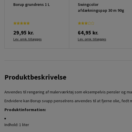
Borup grundrens 1 L
Swingcolor
afdækningspap 30 m 90g
29,95 kr.
64,95 kr.
Lev. omk. tillægges
Lev. omk. tillægges
Produktbeskrivelse
Anvendes til rengøring af malerværktøj som eksempelvis pensler og maler
Endvidere kan Borup svupp penselrens anvendes til at fjerne olie, fedt m
Produktinformation:
Indhold: 1 liter