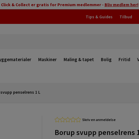
Click & Collect er gratis for Premium medlemmer -
Bliv medlem her!
Tips & Guides
Tilbud
yggematerialer
Maskiner
Maling & tapet
Bolig
Fritid
svupp penselrens 1 L
Skriv en anmeldelse
Borup svupp penselrens 1