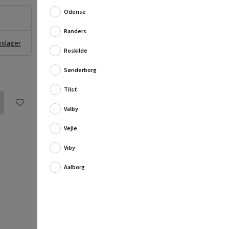
Odense
Fare
Forårsager alvorlig øjenskade.
Randers
(H318)
kslager
Skadelig for vandlevende
Roskilde
organismer, med langvarige
Sønderborg
virkninger. (H412)
Borup Vandbaseret Svupp Penselrens
Tilst
Valby
Vejle
Viby
Aalborg