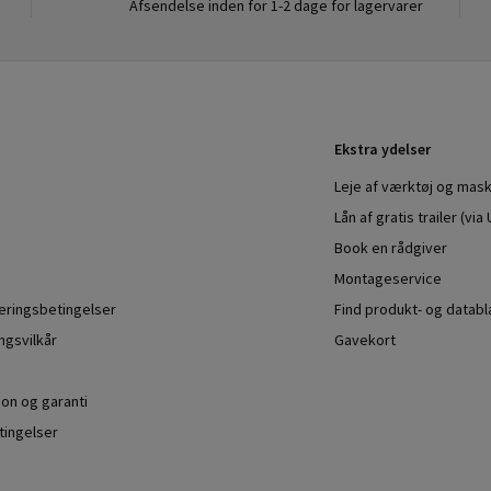
Afsendelse inden for 1-2 dage for lagervarer
Ekstra ydelser
Leje af værktøj og mask
Lån af gratis trailer (vi
Book en rådgiver
Montageservice
veringsbetingelser
Find produkt- og datab
ngsvilkår
Gavekort
ion og garanti
ingelser