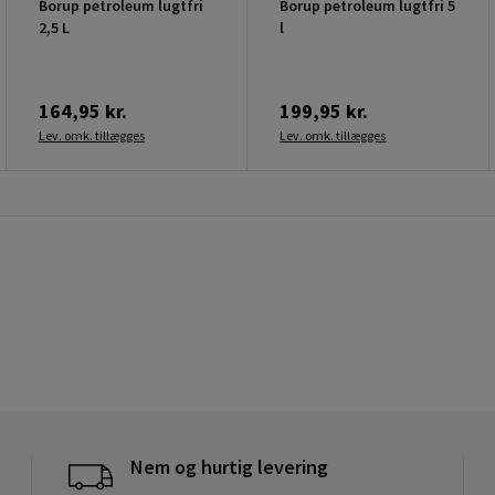
Borup petroleum lugtfri
Borup petroleum lugtfri 5
2,5 L
l
164,95 kr.
199,95 kr.
Lev. omk. tillægges
Lev. omk. tillægges
Nem og hurtig levering