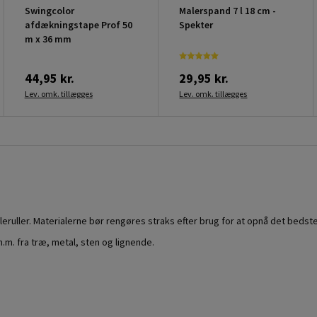
Swingcolor
Malerspand 7 l 18 cm -
afdækningstape Prof 50
Spekter
m x 36 mm
44,95 kr.
29,95 kr.
Lev. omk. tillægges
Lev. omk. tillægges
uller. Materialerne bør rengøres straks efter brug for at opnå det bedste
.m. fra træ, metal, sten og lignende.