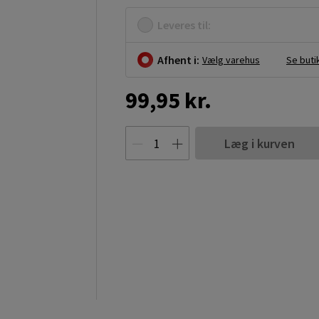
Leveres til:
Afhent i:
Vælg varehus
Se buti
99,95 kr.
Læg i kurven