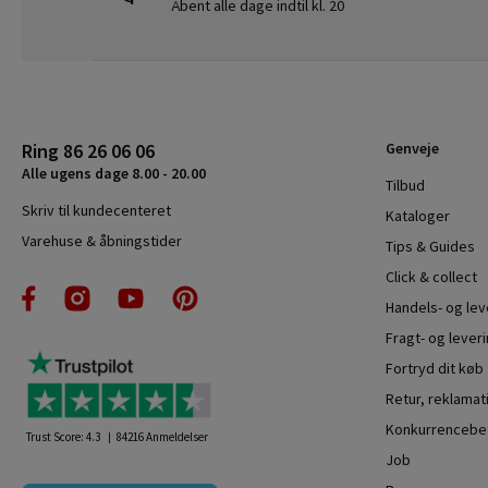
Åbent alle dage indtil kl. 20
Ring 86 26 06 06
Genveje
Alle ugens dage 8.00 - 20.00
Tilbud
Skriv til kundecenteret
Kataloger
Varehuse & åbningstider
Tips & Guides
Click & collect
Handels- og le
Fragt- og leveri
Fortryd dit køb
Retur, reklamat
Konkurrencebet
Trust Score:
4.3
84216
Anmeldelser
Job