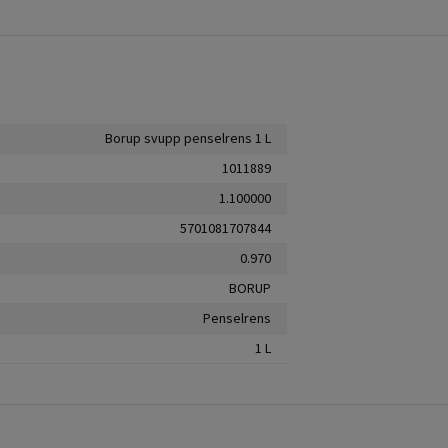
Borup svupp penselrens 1 L
1011889
1.100000
5701081707844
0.970
BORUP
Penselrens
1 L