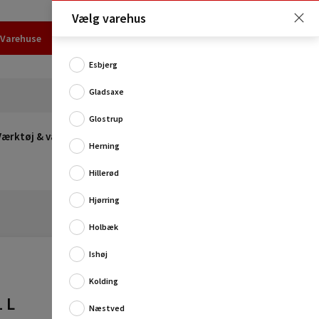
Vælg varehus
Varehuse
Udlejning
Erhverv
Services
Job
Kundecenter
Esbjerg
Gladsaxe
Glostrup
Værktøj & værksted
Opvarmning
Udeleg
Restsalg
Herning
Hillerød
Hjørring
Holbæk
Ishøj
Anvendes til rengøring af malerværktøj som
eksempelvis pensler og maleruller. Materialerne bør
Kolding
rengøres straks efter brug for at opnå det beds...
 L
Fuld produktbeskrivelse
Næstved