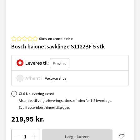
Skriv en anmeldelse
Bosch bajonetsavklinge S1122BF 5 stk
Leveres til:
Afhent i:
Vælg varehus
GLS Udleveringssted
Afsendes til valgte leveringsadresse inden for 1-2 hverdage.
Evt. fragtomkostninger tillægges
219,95 kr.
Læg i kurven