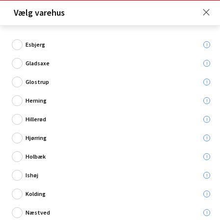
Click & Collect er gratis for Premium medlemmer -
Vælg varehus
Bliv medlem her!
Esbjerg
Gladsaxe
Hvad søger du?
Glostrup
Gulvrengøring
Herning
Hillerød
Hjørring
Holbæk
Ishøj
Kolding
Næstved