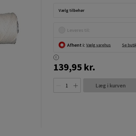
Vælg tilbehør
Leveres til:
Afhent i:
Vælg varehus
Se buti
139,95 kr.
Læg i kurven