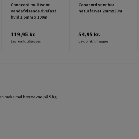
Conacord multisnor
Conacord snor hør
vandafvisende rivefast
naturfarvet 2mmx30m
hvid 1,5mm x 100m
119,95 kr.
54,95 kr.
Lev. omk. tillægges
Lev. omk. tillægges
 en maksimal bæreevne på 5 kg.