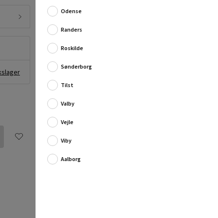
meter. Snoren har en maksimal bæreevne på 5 kg.
Odense
Produktinformation:
Materiale: bomuld
Randers
F...
Fuld produktbeskrivelse
Roskilde
Sønderborg
kslager
Tilst
Valby
Vejle
Viby
Aalborg