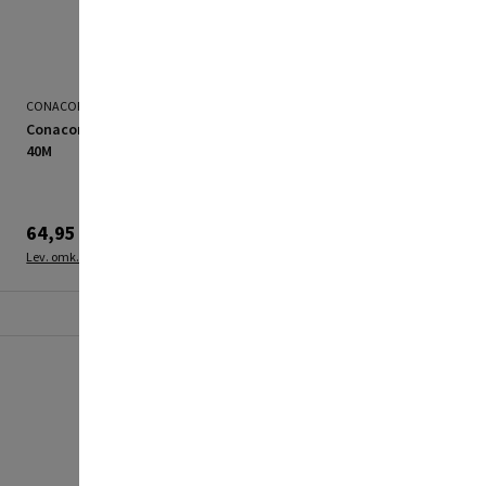
CONACORD
STABILIT
Conacord mursnor Ø2MM
Conacord multisnor
40M
1,3mm x 40m flerfarvet
64,95 kr.
69,95 kr.
Lev. omk. tillægges
Lev. omk. tillægges