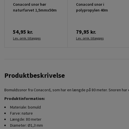
Conacord snor hør
Conacord snor i
naturfarvet 1,5mmx50m
polypropylen 40m
54,95 kr.
79,95 kr.
Lev. omk. tillægges
Lev. omk. tillægges
Produktbeskrivelse
Bomuldssnor fra Conacord, som har en længde på 80 meter. Snoren har
Produktinformation:
Materiale: bomuld
Farve: nature
Længde: 80 meter
Diameter: Ø1,3 mm