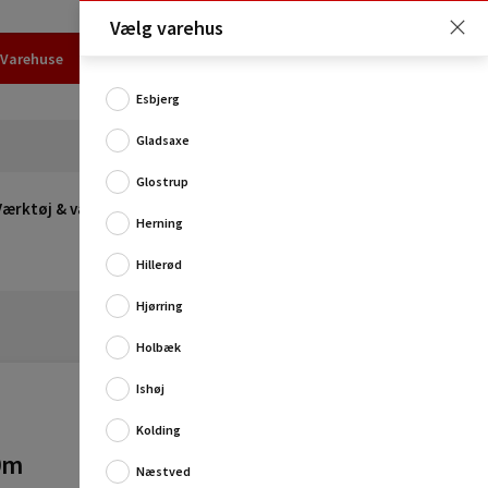
Vælg varehus
Varehuse
Udlejning
Erhverv
Services
Job
Kundecenter
Esbjerg
Gladsaxe
Glostrup
Værktøj & værksted
Opvarmning
Udeleg
Restsalg
Herning
Hillerød
Hjørring
Holbæk
Ishøj
Kolding
0m
Bomuldssnor fra Conacord, som har en længde på 80
Næstved