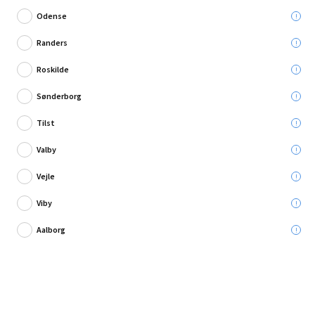
Odense
Randers
Roskilde
3 anmeldelse
Sønderborg
Empire målebånd EM30CNS
Tilst
Leveres til:
Valby
Afhent i:
Vælg varehus
Se butikslager
Vejle
Viby
439,95 kr.
Aalborg
Læg i kurven