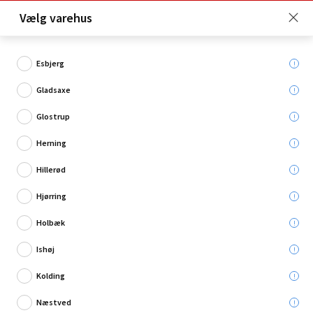
Click & Collect er gratis for Premium medlemmer -
Vælg varehus
Bliv medlem her!
Esbjerg
Gladsaxe
Hvad søger du?
Glostrup
Målebånd
Herning
Hillerød
Hjørring
Holbæk
Ishøj
Kolding
Næstved