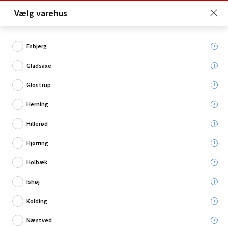
Click & Collect er gratis for Premium medlemmer -
Vælg varehus
Bliv medlem her!
Esbjerg
Gladsaxe
Hvad søger du?
Glostrup
Bagageremme
Herning
Hillerød
Hjørring
Holbæk
Ishøj
Kolding
Næstved