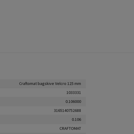
Craftomat bagskive Velcro 125 mm
1033331
0.106000
3165140752688
0.106
CRAFTOMAT