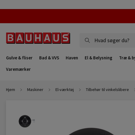
Gulve & fliser
Bad & VVS
Haven
El & Belysning
Træ & b
Varemærker
Hjem
Maskiner
El-værktøj
Tilbehør til vinkelslibere