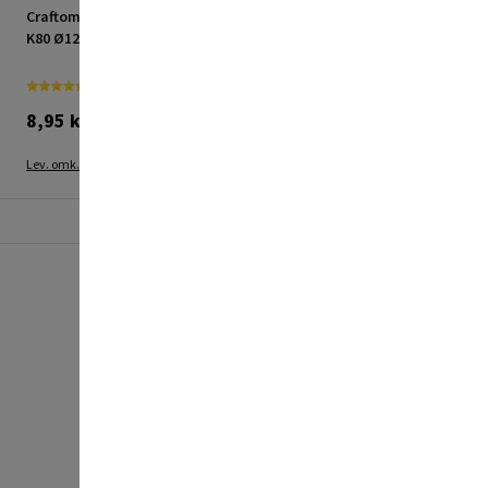
Craftomat slibeblad exc
Craftomat slibeblad exc
K80 Ø125 mm
K180 Ø125 mm
8,95 kr.
8,95 kr.
Lev. omk. tillægges
Lev. omk. tillægges