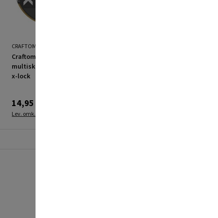
CRAFTOMAT
MAKITA
Craftomat
Makita
multiskæreskive 125mm
udsugningsskærm 125
x-lock
mm
14,95 kr.
844,95 kr.
Lev. omk. tillægges
Lev. omk. tillægges