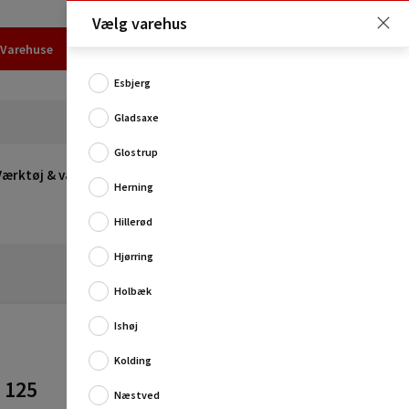
Vælg varehus
Varehuse
Udlejning
Erhverv
Services
Job
Kundecenter
Esbjerg
Gladsaxe
Glostrup
Værktøj & værksted
Opvarmning
Udeleg
Restsalg
Herning
Hillerød
Hjørring
Holbæk
Ishøj
Kolding
Slibeskive af gummi med krog- og løkke-system til
vinkelslibere. Den kan klare ekstremt høje
 125
Næstved
temperaturer og er nærmest ubrydelig.