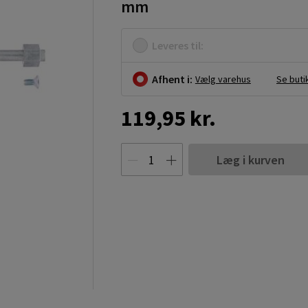
mm
Leveres til:
Afhent i:
Vælg varehus
Se buti
119,95 kr.
Læg i kurven