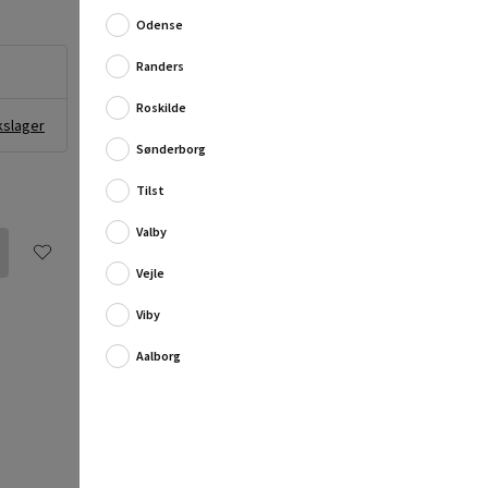
Produkt...
Odense
Fuld produktbeskrivelse
Randers
Roskilde
kslager
Sønderborg
Tilst
Valby
Vejle
Viby
Aalborg