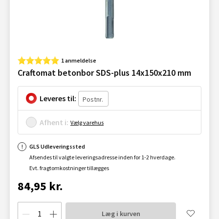
1 anmeldelse
Craftomat betonbor SDS-plus 14x150x210 mm
Leveres til:
Afhent i:
Vælg varehus
GLS Udleveringssted
Afsendes til valgte leveringsadresse inden for 1-2 hverdage.
Evt. fragtomkostninger tillægges
84,95 kr.
Læg i kurven