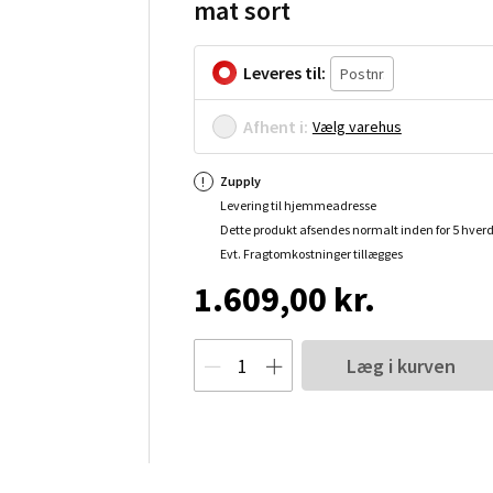
mat sort
Leveres til:
Afhent i:
Vælg varehus
Zupply
Levering til hjemmeadresse
Dette produkt afsendes normalt inden for 5 hver
Evt. Fragtomkostninger tillægges
1.609,00 kr.
Læg i kurven