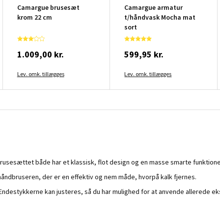
Camargue brusesæt
Camargue armatur
krom 22 cm
t/håndvask Mocha mat
sort
1.009,00 kr.
599,95 kr.
Lev. omk. tillægges
Lev. omk. tillægges
rusesættet både har et klassisk, flot design og en masse smarte funktione
håndbruseren, der er en effektiv og nem måde, hvorpå kalk fjernes.
. Endestykkerne kan justeres, så du har mulighed for at anvende allerede ek