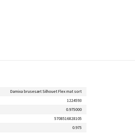
Damixa brusesæt Silhouet Flex mat sort
1224593
0.975000
5708516828105
0.975