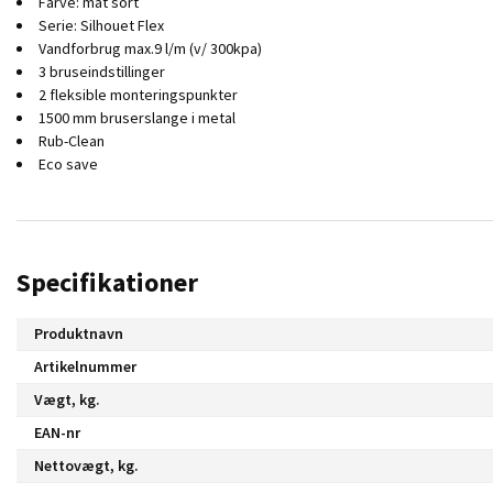
Farve: mat sort
Serie: Silhouet Flex
Vandforbrug max.9 l/m (v/ 300kpa)
3 bruseindstillinger
2 fleksible monteringspunkter
1500 mm bruserslange i metal
Rub-Clean
Eco save
Specifikationer
Produktnavn
Artikelnummer
Vægt, kg.
EAN-nr
Nettovægt, kg.