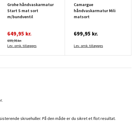
Grohe håndvaskarmatur
Camargue
Start S mat sort
håndvaskarmatur Mili
m/bundventil
matsort
649,95 kr.
699,95 kr.
699,95 kr.
Lev. omk. tillægges
Lev. omk. tillægges
r.
sisterende skruehuller. På den måde er du sikret et flot resultat.