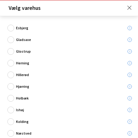
Click & Collect er gratis for Premium medlemmer -
Vælg varehus
Bliv medlem her!
Esbjerg
Gladsaxe
Hvad søger du?
Glostrup
Bundventiler
Herning
Hillerød
Restsalg
Hjørring
Holbæk
Ishøj
Kolding
Næstved