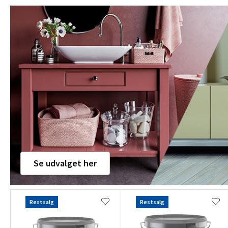
Se udvalget her
Restsalg
Restsalg