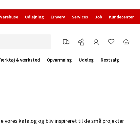
Varehuse
Udlejning
Erhverv
Services
Job
Kundecenter
Værktøj & værksted
Opvarmning
Udeleg
Restsalg
 vores katalog og bliv inspireret til de små projekter