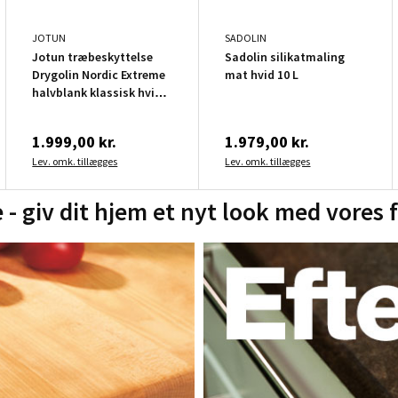
JOTUN
SADOLIN
Jotun træbeskyttelse
Sadolin silikatmaling
Drygolin Nordic Extreme
mat hvid 10 L
halvblank klassisk hvid 9
L
1.999,00 kr.
1.979,00 kr.
Lev. omk. tillægges
Lev. omk. tillægges
e - giv dit hjem et nyt look med vores f