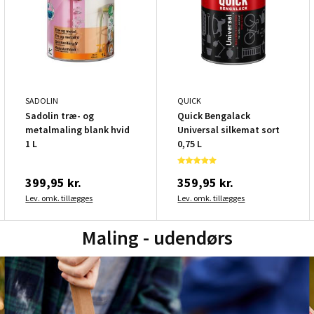
SADOLIN
QUICK
Sadolin træ- og
Quick Bengalack
metalmaling blank hvid
Universal silkemat sort
1 L
0,75 L
399,95 kr.
359,95 kr.
Lev. omk. tillægges
Lev. omk. tillægges
Maling - udendørs