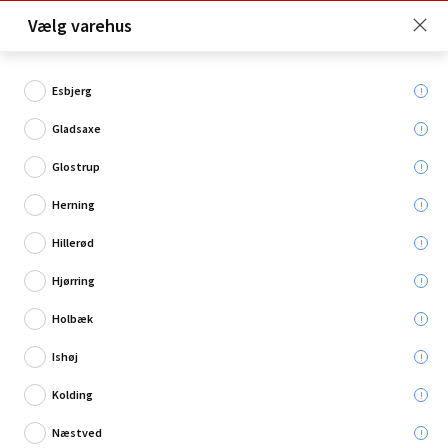
Click & Collect er gratis for Premium medlemmer -
Vælg varehus
Bliv medlem her!
Esbjerg
Gladsaxe
Hvad søger du?
Glostrup
Vinkelslibere
Herning
Hillerød
Hjørring
Holbæk
Ishøj
Kolding
Næstved