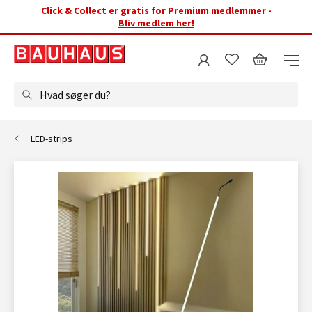
Click & Collect er gratis for Premium medlemmer -
Bliv medlem her!
Hvad søger du?
LED-strips