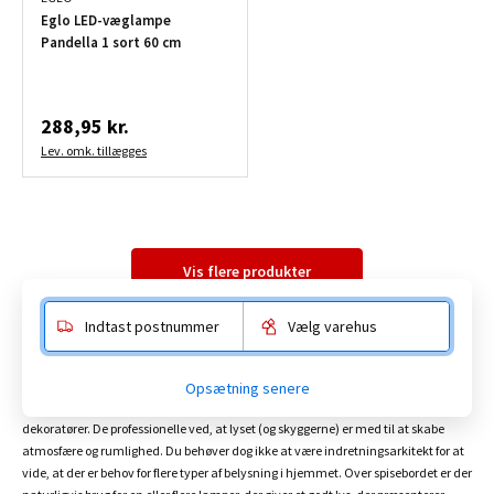
Eglo LED-væglampe
Pandella 1 sort 60 cm
288,95 kr.
Lev. omk. tillægges
Vis flere produkter
Indtast postnummer
Vælg varehus
Lamper og belysning skaber atmosfære i hjemmet
Opsætning senere
Belysning hører til blandt de allervigtigste værktøjer for indretningsarkitekter og
dekoratører. De professionelle ved, at lyset (og skyggerne) er med til at skabe
atmosfære og rumlighed. Du behøver dog ikke at være indretningsarkitekt for at
vide, at der er behov for flere typer af belysning i hjemmet. Over spisebordet er der