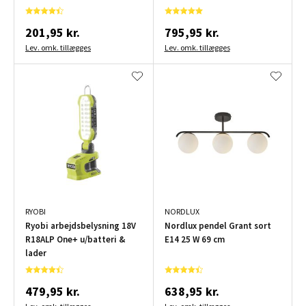
201,95 kr.
795,95 kr.
Lev. omk. tillægges
Lev. omk. tillægges
RYOBI
NORDLUX
Ryobi arbejdsbelysning 18V
Nordlux pendel Grant sort
R18ALP One+ u/batteri &
E14 25 W 69 cm
lader
479,95 kr.
638,95 kr.