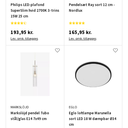
Philips LED-plafond
Pendelsæt Ray sort 12 cm -
SuperSlim hvid 2700K 3-trins
Nordlux
15W 25 cm
193,95 kr.
165,95 kr.
Lev. omk. tillægges
Lev. omk. tillægges
MARKSLÖJD
EGLO
Markslöjd pendel Tubo
Eglo loftlampe Marunella
stål/glas E14 7x49 cm
sort LED 18 W dæmpbar Ø34
cm