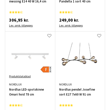
messing E14 40 W 16,4 cm
Pandella 1 sort 40 cm
306,95 kr.
249,00 kr.
Lev. omk. tillægges
Lev. omk. tillægges
Produktdatablad
NORDLUX
NORDLUX
Nordlux LED-spotskinne
Nordlux pendel Josefine
Omari hvid 78 cm
sort E27 7x60 W 91 cm