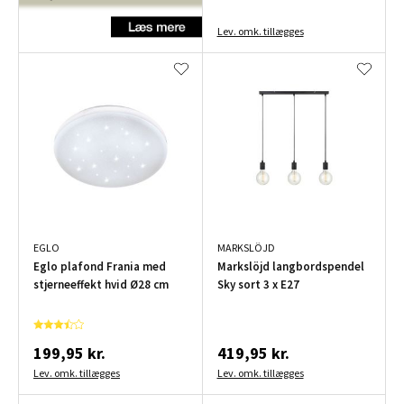
Lev. omk. tillægges
EGLO
MARKSLÖJD
Eglo plafond Frania med
Markslöjd langbordspendel
stjerneeffekt hvid Ø28 cm
Sky sort 3 x E27
199,95 kr.
419,95 kr.
Lev. omk. tillægges
Lev. omk. tillægges