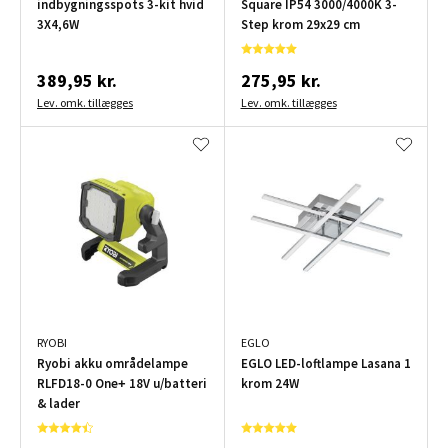
indbygningsspots 3-kit hvid
Square IP54 3000/4000K 3-
3X4,6W
Step krom 29x29 cm
389,95 kr.
275,95 kr.
Lev. omk. tillægges
Lev. omk. tillægges
RYOBI
EGLO
Ryobi akku områdelampe
EGLO LED-loftlampe Lasana 1
RLFD18-0 One+ 18V u/batteri
krom 24W
& lader