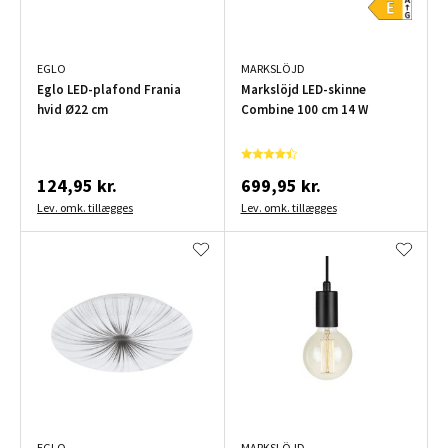
EGLO
MARKSLÖJD
Eglo LED-plafond Frania
Markslöjd LED-skinne
hvid Ø22 cm
Combine 100 cm 14 W
124,95 kr.
699,95 kr.
Lev. omk. tillægges
Lev. omk. tillægges
EGLO
MARKSLÖJD