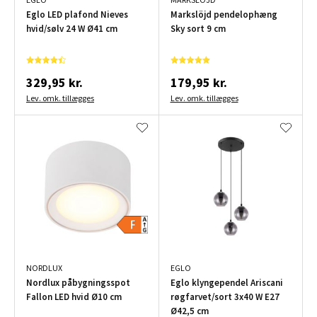
Eglo LED plafond Nieves
Markslöjd pendelophæng
hvid/sølv 24 W Ø41 cm
Sky sort 9 cm
329,95 kr.
179,95 kr.
Lev. omk. tillægges
Lev. omk. tillægges
NORDLUX
EGLO
Nordlux påbygningsspot
Eglo klyngependel Ariscani
Fallon LED hvid Ø10 cm
røgfarvet/sort 3x40 W E27
Ø42,5 cm