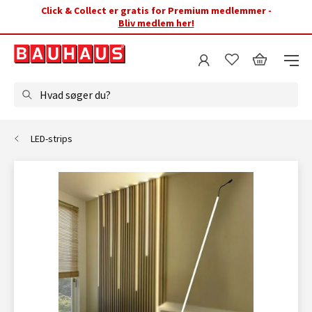
Click & Collect er gratis for Premium medlemmer -
Bliv medlem her!
Hvad søger du?
LED-strips