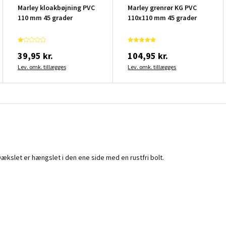
Marley kloakbøjning PVC
Marley grenrør KG PVC
110 mm 45 grader
110x110 mm 45 grader
39,95 kr.
104,95 kr.
Lev. omk. tillægges
Lev. omk. tillægges
Dækslet er hængslet i den ene side med en rustfri bolt.