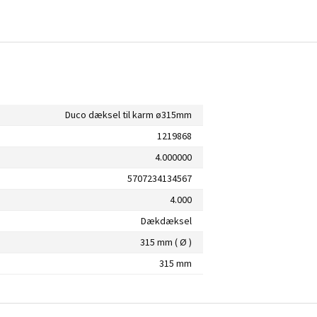
Duco dæksel til karm ø315mm
1219868
4.000000
5707234134567
4.000
Dækdæksel
315 mm ( Ø )
315 mm