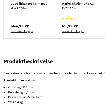
Duco firkantet karm med
Marley skydemuffe KG
skørt 200mm
PVC 110 mm
664,95 kr.
69,95 kr.
Lev. omk. tillægges
Lev. omk. tillægges
Produktbeskrivelse
Denne dækning fra Duco kan indsættes i områder, hvor trafikken er let. 
Produktinformation:
Opføring: 315 mm
Belastning: 1,5 ton
Passer til: Ø315 mm karm
Vægt: 4 kg