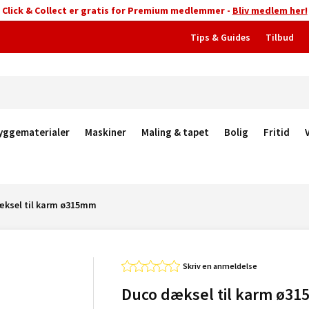
Click & Collect er gratis for Premium medlemmer -
Bliv medlem her!
Tips & Guides
Tilbud
yggematerialer
Maskiner
Maling & tapet
Bolig
Fritid
æksel til karm ø315mm
Skriv en anmeldelse
Duco dæksel til karm ø3