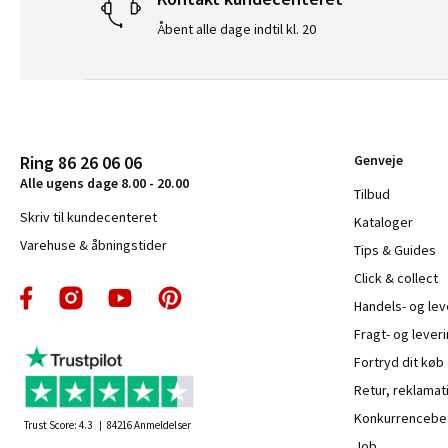
Åbent alle dage indtil kl. 20
Ring 86 26 06 06
Genveje
Alle ugens dage 8.00 - 20.00
Tilbud
Skriv til kundecenteret
Kataloger
Varehuse & åbningstider
Tips & Guides
Click & collect
Handels- og le
Fragt- og leveri
Fortryd dit køb
Retur, reklamat
Konkurrencebet
Trust Score:
4.3
84216
Anmeldelser
Job