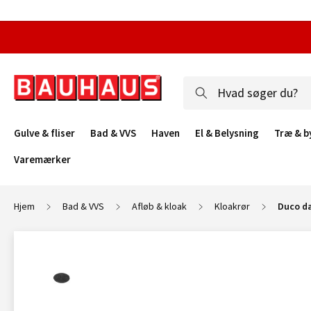
Gulve & fliser
Bad & VVS
Haven
El & Belysning
Træ & b
Varemærker
Hjem
Bad & VVS
Afløb & kloak
Kloakrør
Duco d