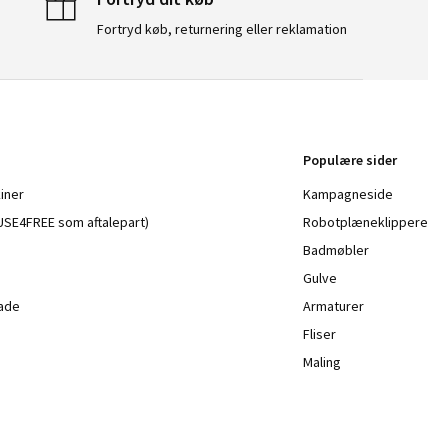
Fortryd køb, returnering eller reklamation
Populære sider
iner
Kampagneside
a USE4FREE som aftalepart)
Robotplæneklippere
Badmøbler
Gulve
lade
Armaturer
Fliser
Maling