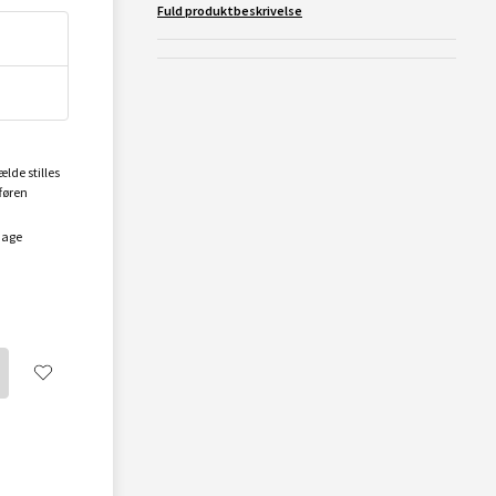
Fuld produktbeskrivelse
ælde stilles
føren
dage