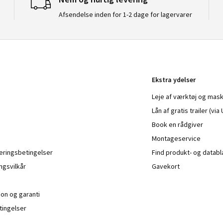
Afsendelse inden for 1-2 dage for lagervarer
Ekstra ydelser
Leje af værktøj og mask
Lån af gratis trailer (vi
Book en rådgiver
Montageservice
veringsbetingelser
Find produkt- og datab
ngsvilkår
Gavekort
ion og garanti
ingelser