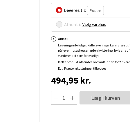
Leveres til:
Afhent i:
Vælg varehus
Ahlsell
Leveringsinfo følger. Palleleveringer kan i visse tilf
på leveringsadressen uden kvittering, hvis chauf
vurderer det som forsvarligt.
Dette produkt afsendes normalt inden for 2 hver
Evt. Fragtomkostninger tillægges
494,95 kr.
Læg i kurven