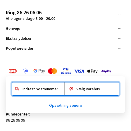
Ring 86 26 06 06
Alle ugens dage 8.00 - 20.00
Genveje
Ekstra ydelser
Populære sider
Indtast postnummer
Vælg varehus
BAUHAUS Danmark A/S:
Opsætning senere
Anelystparken 16, 8381 Tilst. CVR-nummer 19555305
Kundecenter:
86 26 06 06