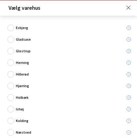
Click & Collect er gratis for Premium medlemmer -
Vælg varehus
Bliv medlem her!
Esbjerg
Gladsaxe
Hvad søger du?
Glostrup
Pendler
Herning
Hillerød
Restsalg
Hjørring
Holbæk
Ishøj
Kolding
Næstved