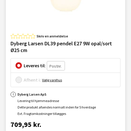
Skriv en anmeldelse
Dyberg Larsen DL39 pendel E27 9W opal/sort
Ø25 cm
Leveres til:
Afhent i:
Vælg varehus
Dyberg Larsen ApS
Levering til hjemmeadresse
Dette produkt afsendes normalt inden for 5 hverdage
Evt. Fragtomkostninger tillægges
709,95 kr.