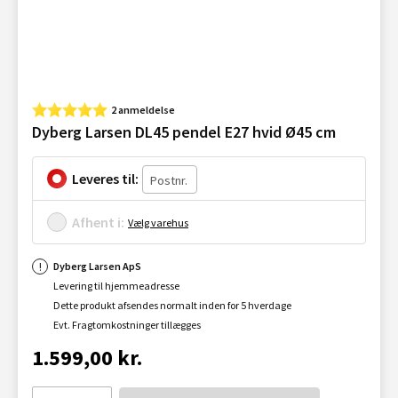
2 anmeldelse
Dyberg Larsen DL45 pendel E27 hvid Ø45 cm
Leveres til:
Afhent i:
Vælg varehus
Dyberg Larsen ApS
Levering til hjemmeadresse
Dette produkt afsendes normalt inden for 5 hverdage
Evt. Fragtomkostninger tillægges
1.599,00 kr.