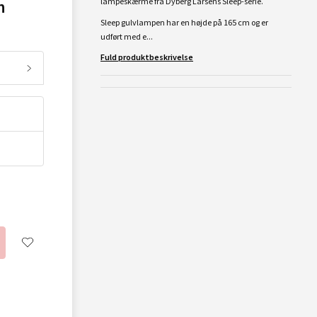
n
lampeskærme fra Dyberg Larsens Sleep-serie.
Sleep gulvlampen har en højde på 165 cm og er
udført med e...
Fuld produktbeskrivelse