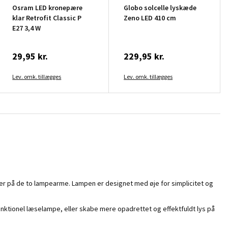
Osram LED kronepære
Globo solcelle lyskæde
klar Retrofit Classic P
Zeno LED 410 cm
E27 3,4 W
29,95 kr.
229,95 kr.
Lev. omk. tillægges
Lev. omk. tillægges
r på de to lampearme. Lampen er designet med øje for simplicitet og
funktionel læselampe, eller skabe mere opadrettet og effektfuldt lys på