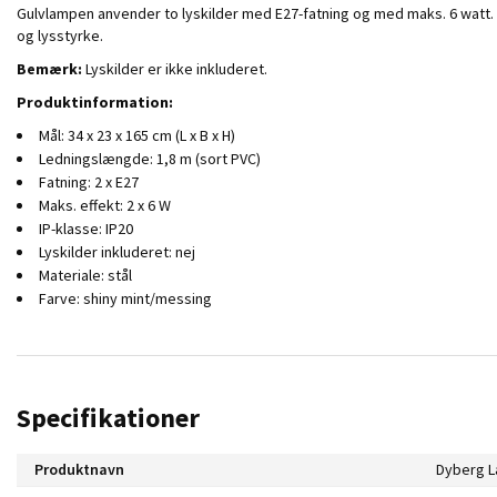
Gulvlampen anvender to lyskilder med E27-fatning og med maks. 6 watt. Du
og lysstyrke.
Bemærk:
Lyskilder er ikke inkluderet.
Produktinformation:
Mål: 34 x 23 x 165 cm (L x B x H)
Ledningslængde: 1,8 m (sort PVC)
Fatning: 2 x E27
Maks. effekt: 2 x 6 W
IP-klasse: IP20
Lyskilder inkluderet: nej
Materiale: stål
Farve: shiny mint/messing
Specifikationer
Produktnavn
Dyberg L