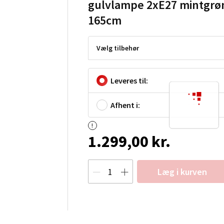
gulvlampe 2xE27 mintgrø
165cm
Vælg tilbehør
Leveres til:
Afhent i:
1.299,00 kr.
Læg i kurven