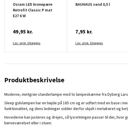
Osram LED kronepære
BAUHAUS vand 0,5 l
Retrofit Classic P mat
E27 6 W
49,95 kr.
7,95 kr.
Lev. omk. tillægges
Lev. omk. tillægges
Produktbeskrivelse
Moderne, mintgrøn standerlampe med to lampeskærme fra Dyberg Larse
Sleep gulvlampen har en højde på 165 cm og er udført med en base i m
funktionalitet, og dens ledninger sidder derfor skjult i metalrøret og
Hovederne kan justeres og drejes, så lysretningen passer til der, hvor g
børneværelset eller i stuen.