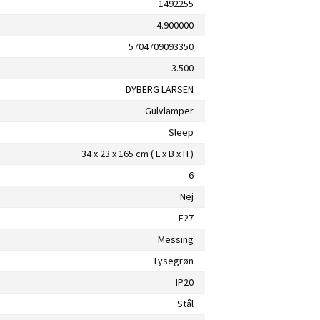
1492255
4.900000
5704709093350
3.500
DYBERG LARSEN
Gulvlamper
Sleep
34 x 23 x 165 cm ( L x B x H )
6
Nej
E27
Messing
Lysegrøn
IP20
Stål