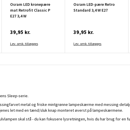
Osram LED kronepære
Osram LED-pære Retro
mat Retrofit Classic P
Standard 3,4 W E27
E27 3,4 W
39,95 kr.
39,95 kr.
Lev. omk. tillægges
Lev. omk. tillægges
ns Sleep-serie.
essingfarvet metal og friske mintgrønne lampeskærme med messing-detalje
 betjenes let med en tænd/sluk knap monteret øverst på lampeskærmene.
ulvlampen skal stå - du kan fokusere lysretningen, hvis du har brug for en 